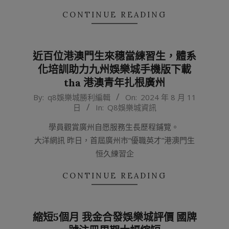
CONTINUE READING
近百位港澳門生來穗當練習生，體系
化培訓助力九州娛樂城手機版下載
tha 港澳青年扎根廣州
2024-
By:
q8娛樂城勝利編輯
On:
2024 年 8 月 11
日
In:
Q8娛樂城資訊
08-
11
學員觀賞廣州自愿服務生長歷程鋪覽。
大洋網訊 昨日，首屆廣州市“優職英才”港澳門生
恒久練習企
CONTINUE READING
縮短5個月 我金合發娛樂城評價 國牌