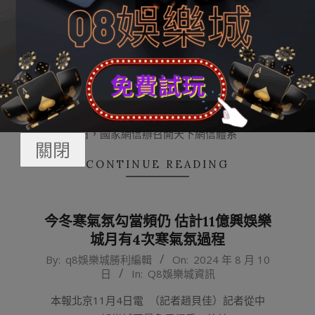
國家網信辦嚴查收集“有償刪帖”“軟
wm娛樂城 色情”
2024-
By:
q8娛樂城勝利編輯
On:
2024 年 8 月 10
日
In:
Q8娛樂城資訊
08-
10
歐博娛樂城 本報北京11月5日電 （記者徐雋）5
日，國家網信辦召開天下網信體系
關閉
CONTINUE READING
今冬寒氣氛勾當頻仍 估計11億興娛樂
城月有4次寒氣氛過程
2024-
By:
q8娛樂城勝利編輯
On:
2024 年 8 月 10
日
In:
Q8娛樂城資訊
08-
10
本報北京11月4日電 （記者趙貝佳）記者從中