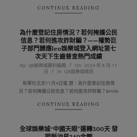
CONTINUE READING
為什麼登記住房情況？若何掩護公民
信息？若何進攻詐財騙？——權勢巨
子部門歸應leo娛樂城登入網址第七
次天下生齒普查熱門成績
2024-
By:
q8娛樂城勝利編輯
On:
2024 年 8 月 11
日
In:
Q8娛樂城資訊
08-
11
新華社北京11月4日電 題：為什麼登記住房情
況？若何掩護公民信息？若何進攻詐財騙？&mda
CONTINUE READING
全球娛樂城“中國天眼”運轉300天 發
現脈沖星240余顆