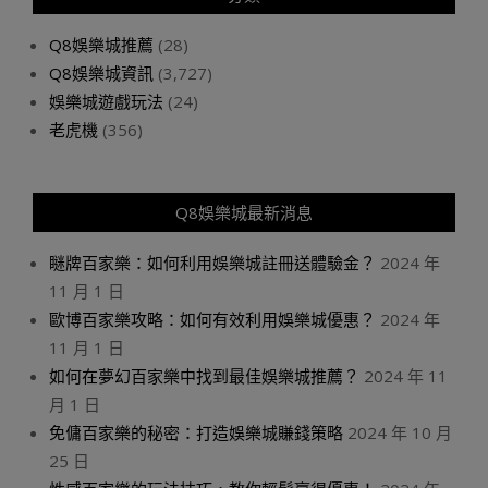
Q8娛樂城推薦
(28)
Q8娛樂城資訊
(3,727)
娛樂城遊戲玩法
(24)
老虎機
(356)
Q8娛樂城最新消息
瞇牌百家樂：如何利用娛樂城註冊送體驗金？
2024 年
11 月 1 日
歐博百家樂攻略：如何有效利用娛樂城優惠？
2024 年
11 月 1 日
如何在夢幻百家樂中找到最佳娛樂城推薦？
2024 年 11
月 1 日
免傭百家樂的秘密：打造娛樂城賺錢策略
2024 年 10 月
25 日