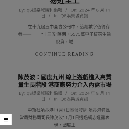
易近至上
2024-
By:
q8娛樂城勝利編輯
On:
2024 年 8 月 11
日
In:
Q8娛樂城資訊
08-
11
在十九屆五中全會公報中，這組數字值得存
眷—— “十三五”時期，5575萬屯子貧窮生齒
脫貧，城
CONTINUE READING
陳茂波：國度九州 線上遊戲進入高質
量生長階段 港商應努力介入內需市場
2024-
By:
q8娛樂城勝利編輯
On:
2024 年 8 月 11
日
In:
Q8娛樂城資訊
08-
11
中新社噴鼻港11月1日電發發網 噴鼻港特區
當局財務司司長陳茂波11月1日透過網志透露表
現，國度正