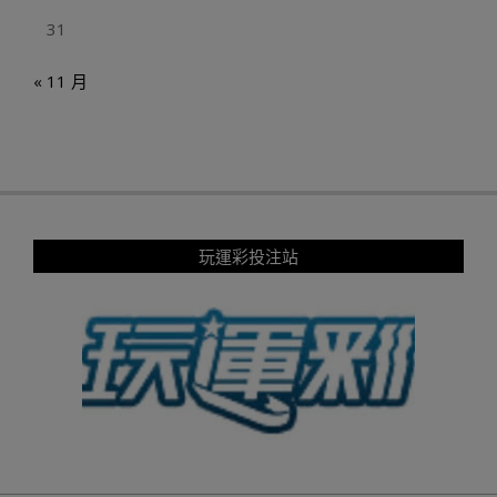
31
« 11 月
玩運彩投注站