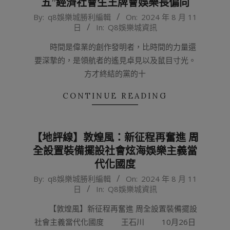
五”經濟社會生王牌會娛樂長偏向
2024-
By:
q8娛樂城勝利編輯
On:
2024 年 8 月 11
日
In:
Q8娛樂城資訊
08-
11
時間是偉業的創作發明者，比時間的力量還
要深摯的，是領航者的遙見卓見以及鼠目寸光。
方才終結的黨的十
CONTINUE READING
【地評線】敦煌風：新征程再奮進 周
全設置裝備擺設社會炫海娛樂主義當
代化國度
2024-
By:
q8娛樂城勝利編輯
On:
2024 年 8 月 11
日
In:
Q8娛樂城資訊
08-
11
【敦煌風】新征程再奮進 周全設置裝備擺設
社會主義當代化國度 王石川 10月26日