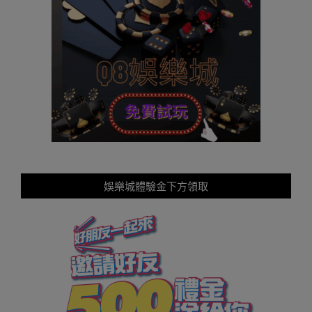
娛樂城體驗金下方領取