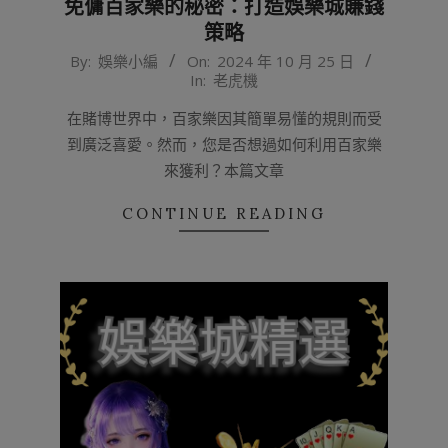
免傭百家樂的秘密：打造娛樂城賺錢
策略
2024-
By:
娛樂小編
On:
2024 年 10 月 25 日
In:
老虎機
10-
25
在賭博世界中，百家樂因其簡單易懂的規則而受
到廣泛喜愛。然而，您是否想過如何利用百家樂
來獲利？本篇文章
CONTINUE READING