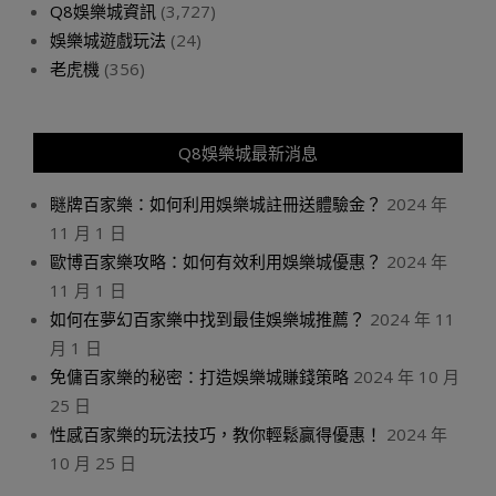
Q8娛樂城資訊
(3,727)
娛樂城遊戲玩法
(24)
老虎機
(356)
Q8娛樂城最新消息
瞇牌百家樂：如何利用娛樂城註冊送體驗金？
2024 年
11 月 1 日
歐博百家樂攻略：如何有效利用娛樂城優惠？
2024 年
11 月 1 日
如何在夢幻百家樂中找到最佳娛樂城推薦？
2024 年 11
月 1 日
免傭百家樂的秘密：打造娛樂城賺錢策略
2024 年 10 月
25 日
性感百家樂的玩法技巧，教你輕鬆贏得優惠！
2024 年
10 月 25 日