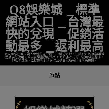
Skip
Q8娛樂城 _標準
to
content
網站入口 _台灣最
快的兌現 _促銷活
動最多 _返利最高
是否厭倦了尚未帶入大獎的老虎機？ 一鍵式遊戲，一系列知名Q8娛樂城
遊戲供您使用，並來贏得豐厚的獎品。 有許多不同的型號可供您選擇，
包括老虎機，國際象棋和卡片以及適合您所有口味的捕魚機。
Primary
21點
Navigation
Menu