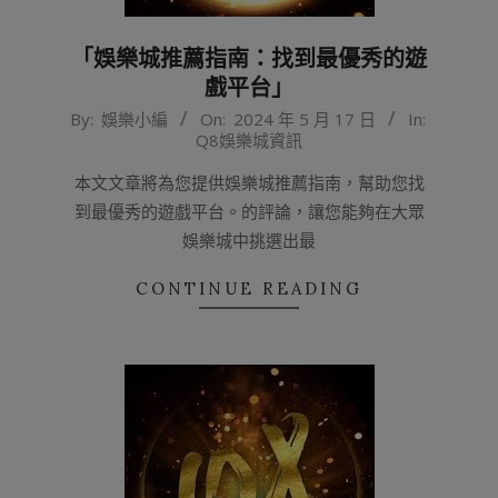
「娛樂城推薦指南：找到最優秀的遊
戲平台」
2024-
By:
娛樂小編
On:
2024 年 5 月 17 日
In:
Q8娛樂城資訊
05-
17
本文文章將為您提供娛樂城推薦指南，幫助您找
到最優秀的遊戲平台。的評論，讓您能夠在大眾
娛樂城中挑選出最
CONTINUE READING