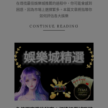
01
在尋找最佳娛樂城推薦的過程中，你可能會感到
困惑，因為市場上選擇繁多。本篇文章將指導你
如何評估各大娛樂
CONTINUE READING