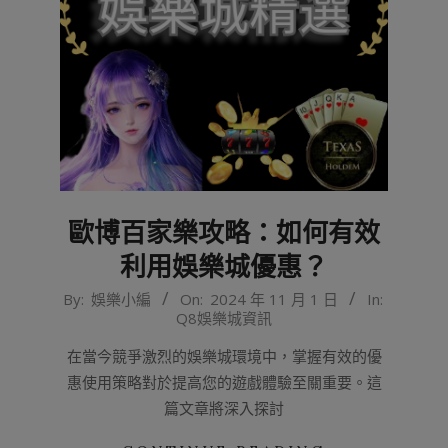
歐博百家樂攻略：如何有效
利用娛樂城優惠？
2024-
By:
娛樂小編
On:
2024 年 11 月 1 日
In:
Q8娛樂城資訊
11-
01
在當今競爭激烈的娛樂城環境中，掌握有效的優
惠使用策略對於提高您的遊戲體驗至關重要。這
篇文章將深入探討