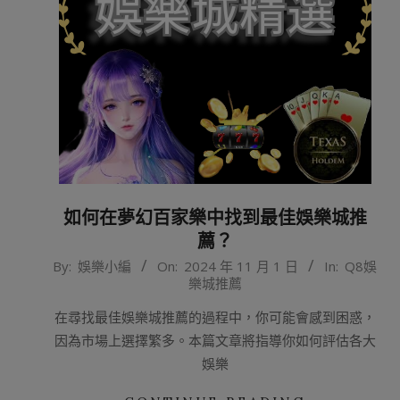
如何在夢幻百家樂中找到最佳娛樂城推
薦？
2024-
By:
娛樂小編
On:
2024 年 11 月 1 日
In:
Q8娛
樂城推薦
11-
01
在尋找最佳娛樂城推薦的過程中，你可能會感到困惑，
因為市場上選擇繁多。本篇文章將指導你如何評估各大
娛樂