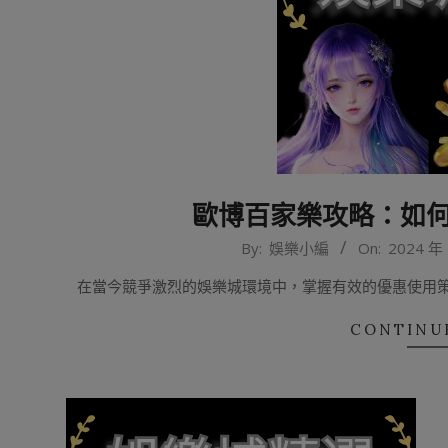
歐博百家樂攻略：如
2024-
By:
娛樂小編
On:
2024 年 
11-
在當今競爭激烈的娛樂城環境中，掌握有效的優惠使用
01
CONTINU