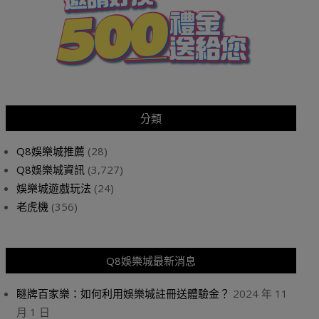
分類
Q8娛樂城推薦
(28)
Q8娛樂城資訊
(3,727)
娛樂城遊戲玩法
(24)
老虎機
(356)
Q8娛樂城最新消息
瞇牌百家樂：如何利用娛樂城註冊送體驗金？
2024 年 11
月 1 日