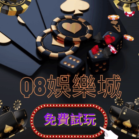
娛樂城的百家樂遊戲中獲利。無論你是新手還是經驗豐
富的玩家，掌握一些基本策略和技巧能夠有效提升你的
勝率
CONTINUE READING