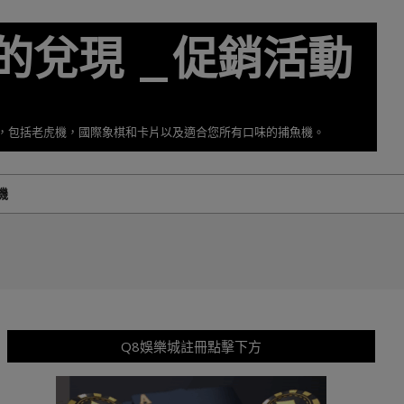
的兌現 _促銷活動
擇，包括老虎機，國際象棋和卡片以及適合您所有口味的捕魚機。
機
Q8娛樂城註冊點擊下方