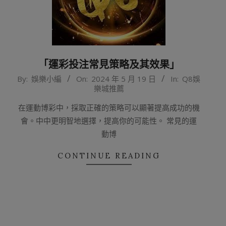
「運彩投注常見策略及其效果」
2024-
By:
娛樂小編
On:
2024 年 5 月 19 日
In:
Q8娛
樂城推薦
05-
19
在運動博彩中，採取正確的策略可以顯著提高成功的機
會。中中更明智地選擇，提高你的可能性。 常見的運
動博
CONTINUE READING