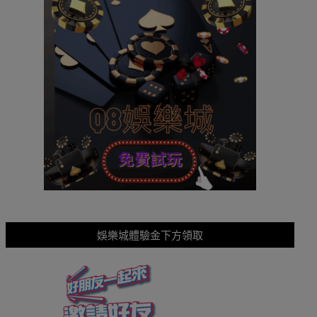
娛樂城體驗金下方領取