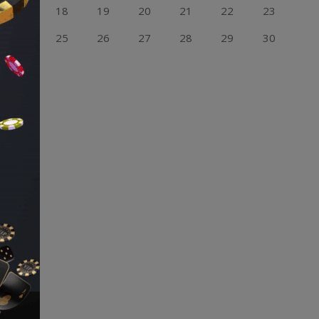
17
18
19
20
21
22
23
24
25
26
27
28
29
30
31
« 11 月