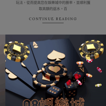
玩法，從而提高您在娛樂城中的勝率，並順利獲
取高額的返水。百
CONTINUE READING
「娛樂城推薦解析：體驗最高水準的
遊戲娛樂」