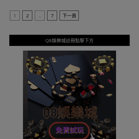
文
1
2
...
7
下一頁
章
導
Q8娛樂城註冊點擊下方
覽