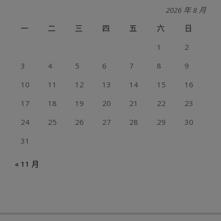
2026 年 8 月
一
二
三
四
五
六
日
1
2
3
4
5
6
7
8
9
10
11
12
13
14
15
16
17
18
19
20
21
22
23
24
25
26
27
28
29
30
31
« 11 月