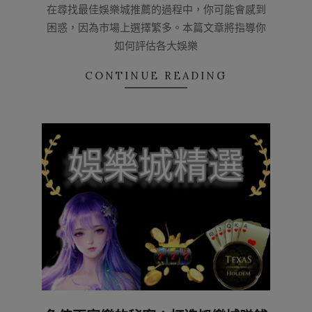
01
在尋找最佳娛樂城推薦的過程中，你可能會感到
困惑，因為市場上選擇繁多。本篇文章將指導你
如何評估各大娛樂
CONTINUE READING