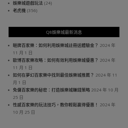
娛樂城遊戲玩法
(24)
老虎機
(356)
Q8娛樂城最新消息
瞇牌百家樂：如何利用娛樂城註冊送體驗金？
2024 年
11 月 1 日
歐博百家樂攻略：如何有效利用娛樂城優惠？
2024 年
11 月 1 日
如何在夢幻百家樂中找到最佳娛樂城推薦？
2024 年 11
月 1 日
免傭百家樂的秘密：打造娛樂城賺錢策略
2024 年 10 月
25 日
性感百家樂的玩法技巧，教你輕鬆贏得優惠！
2024 年
10 月 25 日