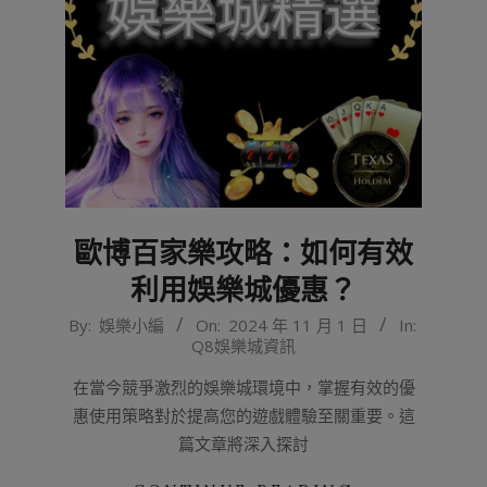
歐博百家樂攻略：如何有效
利用娛樂城優惠？
2024-
By:
娛樂小編
On:
2024 年 11 月 1 日
In:
Q8娛樂城資訊
11-
01
在當今競爭激烈的娛樂城環境中，掌握有效的優
惠使用策略對於提高您的遊戲體驗至關重要。這
篇文章將深入探討