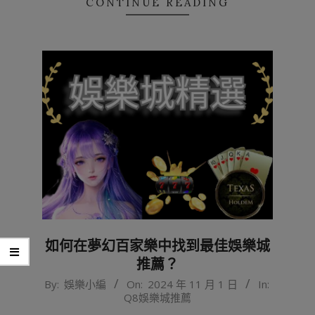
CONTINUE READING
如何在夢幻百家樂中找到最佳娛樂城
推薦？
2024-
By:
娛樂小編
On:
2024 年 11 月 1 日
In:
Q8娛樂城推薦
11-