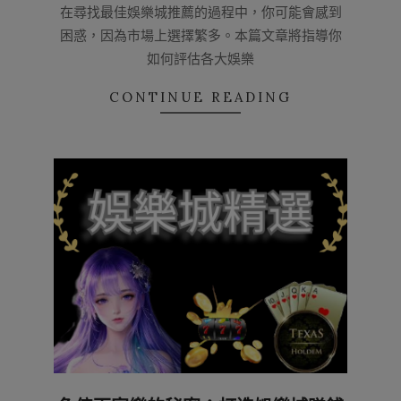
01
在尋找最佳娛樂城推薦的過程中，你可能會感到
困惑，因為市場上選擇繁多。本篇文章將指導你
如何評估各大娛樂
CONTINUE READING