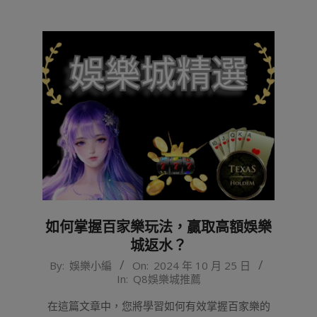
如何掌握百家樂玩法，贏取高額娛樂
城返水？
2024-
By:
娛樂小編
On:
2024 年 10 月 25 日
In:
Q8娛樂城推薦
10-
25
在這篇文章中，您將學習如何有效掌握百家樂的