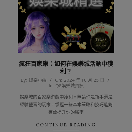
瘋狂百家樂：如何在娛樂城活動中獲
利？
2024-
By:
娛樂小編
On:
2024 年 10 月 25 日
In:
Q8娛樂城資訊
10-
25
娛樂城的百家樂遊戲中獲利。無論你是新手還是
經驗豐富的玩家，掌握一些基本策略和技巧能夠
有效提升你的勝率
CONTINUE READING