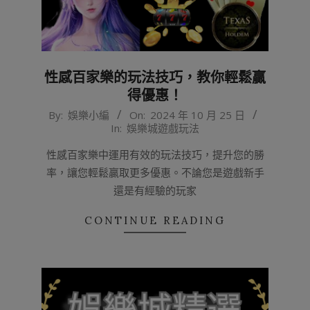
性感百家樂的玩法技巧，教你輕鬆贏
得優惠！
2024-
By:
娛樂小編
On:
2024 年 10 月 25 日
In:
娛樂城遊戲玩法
10-
25
性感百家樂中運用有效的玩法技巧，提升您的勝
率，讓您輕鬆贏取更多優惠。不論您是遊戲新手
還是有經驗的玩家
CONTINUE READING