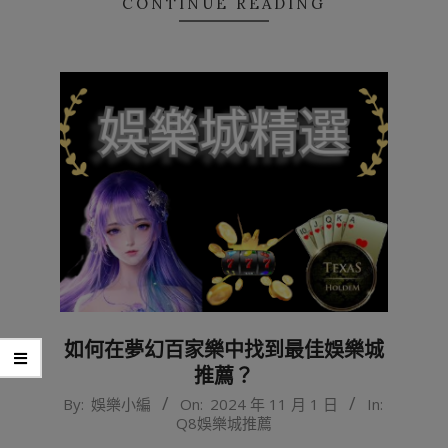
CONTINUE READING
如何在夢幻百家樂中找到最佳娛樂城
推薦？
2024-
By:
娛樂小編
On:
2024 年 11 月 1 日
In:
Q8娛樂城推薦
11-