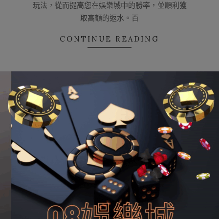
玩法，從而提高您在娛樂城中的勝率，並順利獲
取高額的返水。百
CONTINUE READING
「娛樂城推薦解析：體驗最高水準的
遊戲娛樂」