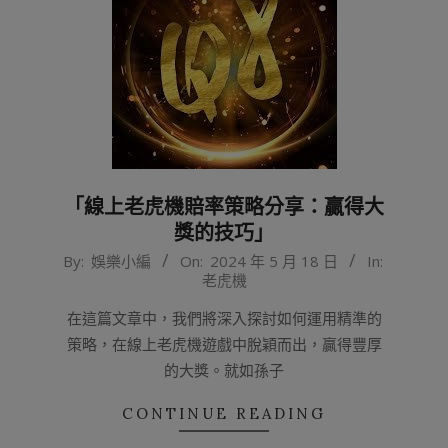
「線上老虎機賠率策略分享：贏得大
獎的技巧」
2024-
By:
娛樂小編
On:
2024 年 5 月 18 日
In:
老虎機
05-
18
在這篇文章中，我們將深入探討如何運用精準的
策略，在線上老虎機遊戲中脫穎而出，贏得豐厚
的大獎。就如孫子
CONTINUE READING