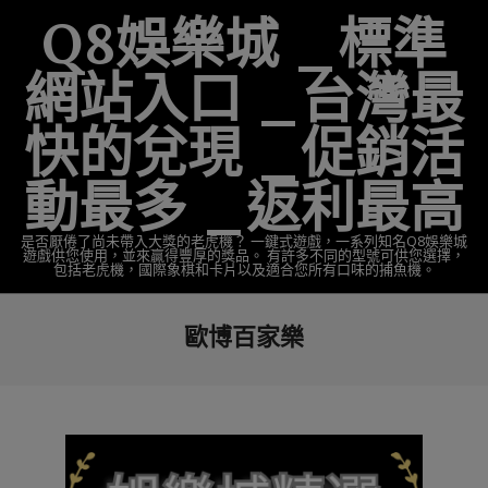
Skip
Q8娛樂城 _標準
to
content
網站入口 _台灣最
快的兌現 _促銷活
動最多 _返利最高
是否厭倦了尚未帶入大獎的老虎機？ 一鍵式遊戲，一系列知名Q8娛樂城
遊戲供您使用，並來贏得豐厚的獎品。 有許多不同的型號可供您選擇，
包括老虎機，國際象棋和卡片以及適合您所有口味的捕魚機。
Primary
歐博百家樂
Navigation
Menu