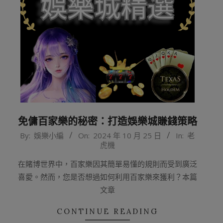
免傭百家樂的秘密：打造娛樂城賺錢策略
2024-
By:
娛樂小編
On:
2024 年 10 月 25 日
In:
老
虎機
10-
25
在賭博世界中，百家樂因其簡單易懂的規則而受到廣泛
喜愛。然而，您是否想過如何利用百家樂來獲利？本篇
文章
CONTINUE READING