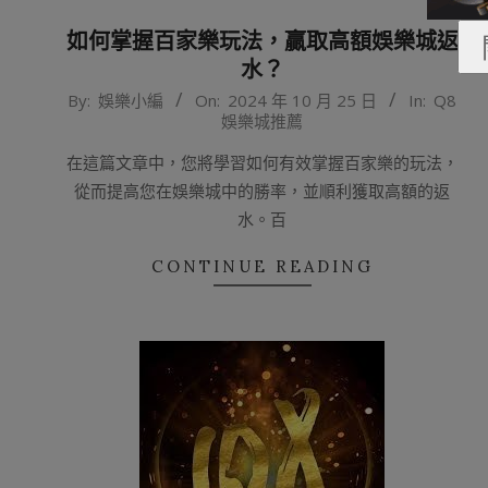
如何掌握百家樂玩法，贏取高額娛樂城返
水？
2024-
By:
娛樂小編
On:
2024 年 10 月 25 日
In:
Q8
娛樂城推薦
10-
25
在這篇文章中，您將學習如何有效掌握百家樂的玩法，
從而提高您在娛樂城中的勝率，並順利獲取高額的返
水。百
CONTINUE READING