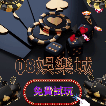
娛樂城的百家樂遊戲中獲利。無論你是新手還是經驗豐
富的玩家，掌握一些基本策略和技巧能夠有效提升你的
勝率
CONTINUE READING