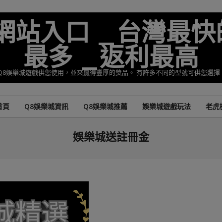
準網站入口 _台灣最快
最多 _返利最高
Q8娛樂城遊戲供您使用，並來贏得豐厚的獎品。 有許多不同的型號可供您選
首頁
Q8娛樂城資訊
Q8娛樂城推薦
娛樂城遊戲玩法
老虎
Primary
Navigation
娛樂城送註冊金
Menu