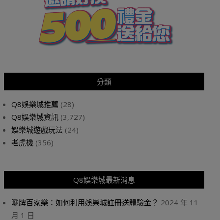
分類
Q8娛樂城推薦
(28)
Q8娛樂城資訊
(3,727)
娛樂城遊戲玩法
(24)
老虎機
(356)
Q8娛樂城最新消息
瞇牌百家樂：如何利用娛樂城註冊送體驗金？
2024 年 11
月 1 日