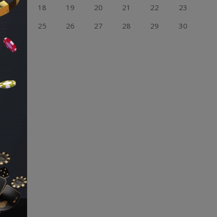
17
18
19
20
21
22
23
24
25
26
27
28
29
30
31
« 11 月