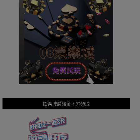
娛樂城體驗金下方領取