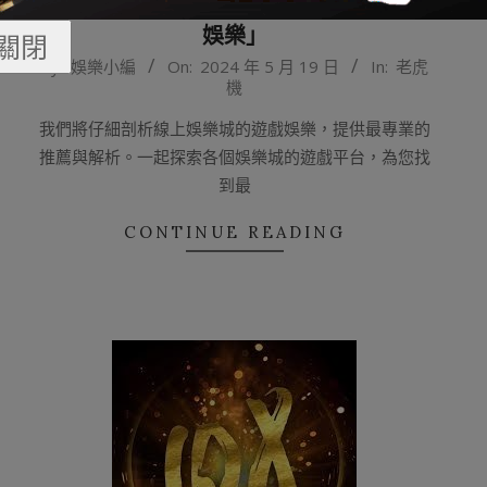
「娛樂城推薦解析：體驗最高水準的遊戲
娛樂」
關閉
2024-
By:
娛樂小編
On:
2024 年 5 月 19 日
In:
老虎
機
05-
19
我們將仔細剖析線上娛樂城的遊戲娛樂，提供最專業的
推薦與解析。一起探索各個娛樂城的遊戲平台，為您找
到最
CONTINUE READING