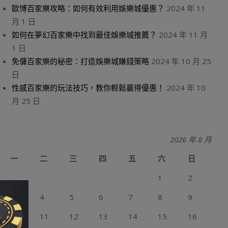
歐博百家樂攻略：如何有效利用娛樂城優惠？
2024 年 11
月 1 日
如何在夢幻百家樂中找到最佳娛樂城推薦？
2024 年 11 月
1 日
免傭百家樂的秘密：打造娛樂城賺錢策略
2024 年 10 月 25
日
性感百家樂的玩法技巧，教你輕鬆贏得優惠！
2024 年 10
月 25 日
2026 年 8 月
一
二
三
四
五
六
日
1
2
3
4
5
6
7
8
9
10
11
12
13
14
15
16