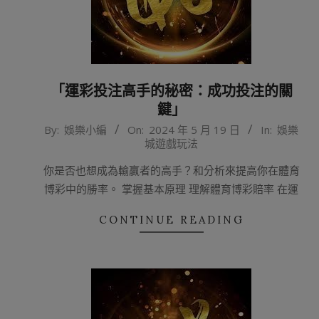
「運彩投注高手的秘密：成功投注的關
鍵」
2024-
By:
娛樂小編
On:
2024 年 5 月 19 日
In:
娛樂
城遊戲玩法
05-
19
你是否也想成為輸贏者的高手？和分析來提高你在體育
博彩中的勝率。 掌握基本原理 理解體育博彩賠率 在運
CONTINUE READING