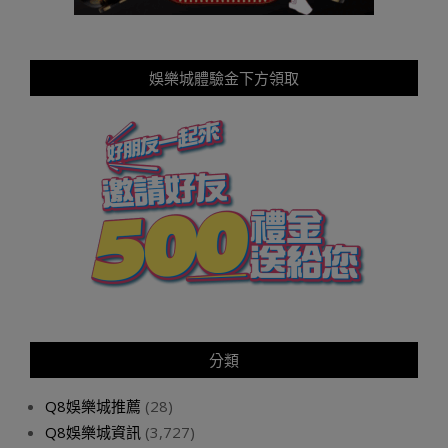
娛樂城體驗金下方領取
分類
Q8娛樂城推薦
(28)
Q8娛樂城資訊
(3,727)