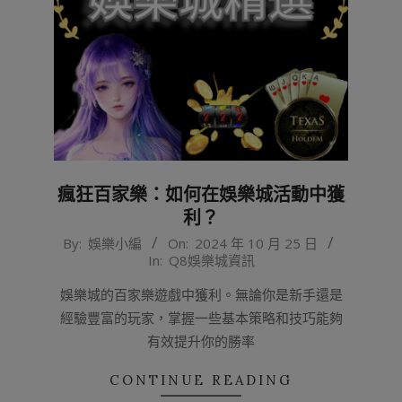
瘋狂百家樂：如何在娛樂城活動中獲
利？
2024-
By:
娛樂小編
On:
2024 年 10 月 25 日
In:
Q8娛樂城資訊
10-
25
娛樂城的百家樂遊戲中獲利。無論你是新手還是
經驗豐富的玩家，掌握一些基本策略和技巧能夠
有效提升你的勝率
CONTINUE READING