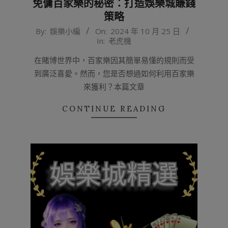
免傭百家樂的秘密：打造娛樂城賺錢
策略
2024-
By:
娛樂小編
On:
2024 年 10 月 25 日
In:
老虎機
10-
25
在賭博世界中，百家樂因其簡單易懂的規則而受
到廣泛喜愛。然而，您是否想過如何利用百家樂
來獲利？本篇文章
CONTINUE READING