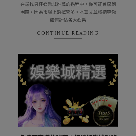
01
在尋找最佳娛樂城推薦的過程中，你可能會感到
困惑，因為市場上選擇繁多。本篇文章將指導你
如何評估各大娛樂
CONTINUE READING