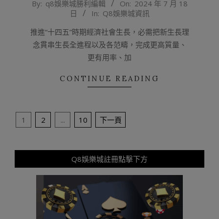
2024-
By:
q8娛樂城勝利編輯
On:
2024 年 7 月 18
日
In:
Q8娛樂城資訊
07-
18
推進“十四五”時期經濟社會生長，必需把新生長理
念貫串生長全進程以及各范疇，完成更高質量、
更有用率、加
CONTINUE READING
文
1
2
...
10
下一頁
章
導
Q8娛樂城註冊點擊下方
覽