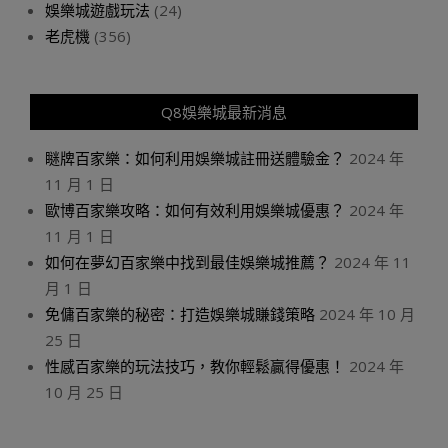
娛樂城遊戲玩法
(24)
老虎機
(356)
Q8娛樂城最新消息
瞇牌百家樂：如何利用娛樂城註冊送體驗金？
2024 年
11 月 1 日
歐博百家樂攻略：如何有效利用娛樂城優惠？
2024 年
11 月 1 日
如何在夢幻百家樂中找到最佳娛樂城推薦？
2024 年 11
月 1 日
免傭百家樂的秘密：打造娛樂城賺錢策略
2024 年 10 月
25 日
性感百家樂的玩法技巧，教你輕鬆贏得優惠！
2024 年
10 月 25 日