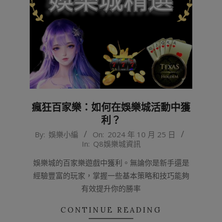
瘋狂百家樂：如何在娛樂城活動中獲
利？
2024-
By:
娛樂小編
On:
2024 年 10 月 25 日
In:
Q8娛樂城資訊
10-
25
娛樂城的百家樂遊戲中獲利。無論你是新手還是
經驗豐富的玩家，掌握一些基本策略和技巧能夠
有效提升你的勝率
CONTINUE READING