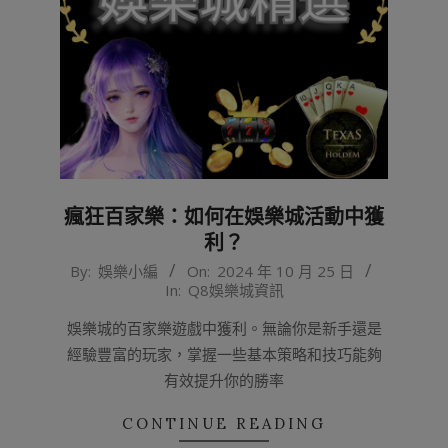
瘋狂百家樂：如何在娛樂城活動中獲
利？
2024-
By:
娛樂小編
On:
2024 年 10 月 25 日
In:
Q8娛樂城資訊
10-
25
娛樂城的百家樂遊戲中獲利。無論你是新手還是
經驗豐富的玩家，掌握一些基本策略和技巧能夠
有效提升你的勝率
CONTINUE READING