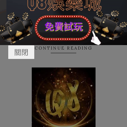
2024-
By:
娛樂小編
On:
2024 年 5 月 17 日
In:
老虎機
05-
17
在這篇文章中，我們將深入探討如何在捕魚遊戲
中掌握技巧和心法，以成功成就輝煌財富。的釣
魚遊戲水平，增加
CONTINUE READING
關閉