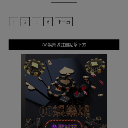
文
1
2
...
6
下一頁
章
導
Q8娛樂城註冊點擊下方
覽