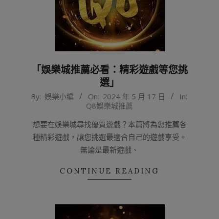
「娛樂城推薦必看：精彩遊戲等您挑
選」
2024-
By:
娛樂小編
On:
2024 年 5 月 17 日
In:
Q8娛樂城推薦
05-
17
想要在娛樂城尋找優質遊戲？本篇將為您推薦各
種精彩遊戲，讓您挑選最適合自己的遊戲享受。
無論是最新遊戲、
CONTINUE READING