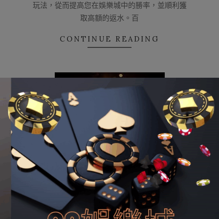
玩法，從而提高您在娛樂城中的勝率，並順利獲
取高額的返水。百
CONTINUE READING
「捕魚機技巧心法分享：成功環球航
行」