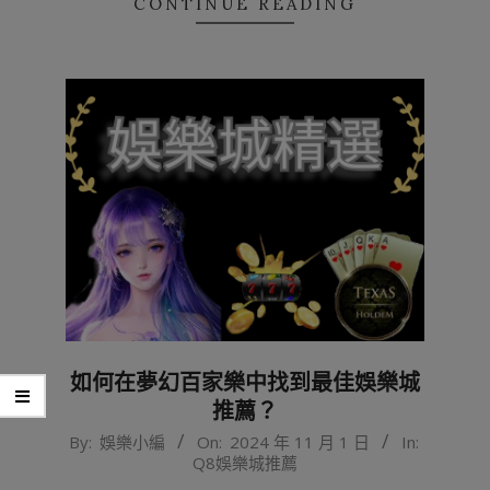
CONTINUE READING
如何在夢幻百家樂中找到最佳娛樂城
推薦？
2024-
By:
娛樂小編
On:
2024 年 11 月 1 日
In:
Q8娛樂城推薦
11-