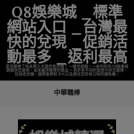
Skip
Q8娛樂城 _標準
to
content
網站入口 _台灣最
快的兌現 _促銷活
動最多 _返利最高
是否厭倦了尚未帶入大獎的老虎機？ 一鍵式遊戲，一系列知名Q8娛樂城
遊戲供您使用，並來贏得豐厚的獎品。 有許多不同的型號可供您選擇，
包括老虎機，國際象棋和卡片以及適合您所有口味的捕魚機。
Primary
中華職棒
Navigation
Menu