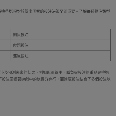
了解這些選項對於做出明智的投注決策至關重要。了解每種投注類型
期貨投注
命題投注
連贏投注
則涉及預測未來的結果，例如冠軍得主。勝負盤投注的重點是挑選
下投注圍繞著遊戲中的總得分進行，而連贏投注結合了多個投注以