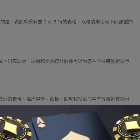
是，資訊應分解為 2 列 5 行的表格，以便清晰比較不同類型的
情況。研究球隊、球員和比賽統計數據可以讓您在下注時獲得競爭
隊最近的表現、場均得分、籃板、助攻和投籃命中率等統計數據可
 NBA 比賽時做出更準確的預測。
金。為你的賭注設定一個預算，堅持下去，避免追逐損失，這一點至