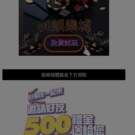
娛樂城體驗金下方領取