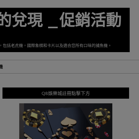
的兌現 _促銷活動
擇，包括老虎機，國際象棋和卡片以及適合您所有口味的捕魚機。
機
Q8娛樂城註冊點擊下方