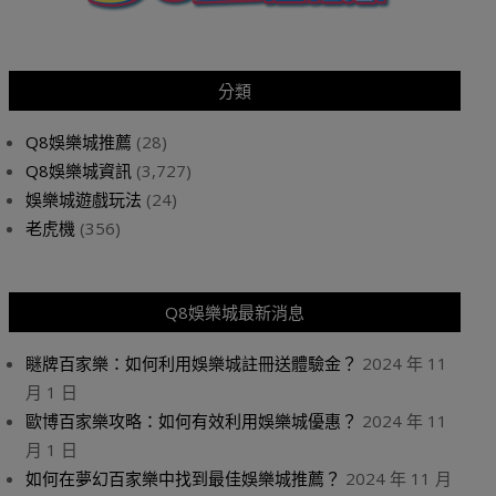
分類
Q8娛樂城推薦
(28)
Q8娛樂城資訊
(3,727)
娛樂城遊戲玩法
(24)
老虎機
(356)
Q8娛樂城最新消息
瞇牌百家樂：如何利用娛樂城註冊送體驗金？
2024 年 11
月 1 日
歐博百家樂攻略：如何有效利用娛樂城優惠？
2024 年 11
月 1 日
如何在夢幻百家樂中找到最佳娛樂城推薦？
2024 年 11 月