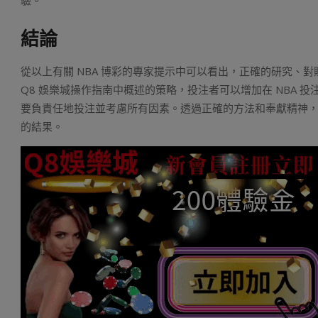
驗。
結論
從以上有關 NBA 博彩的專家提示中可以看出，正確的研究、
Q8 娛樂城操作指南中概述的策略，投注者可以增加在 NBA
要負責任地投注並考慮所有因素。透過正確的方法和奉獻精神，您
的結果。