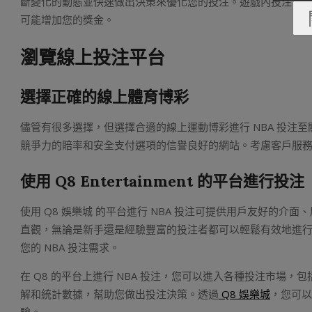
斷變化的動態並快速做出決策來優化您的投注。遊戲內投注可
可能增加您的獎金。
瀏覽線上投注平台
選擇正確的線上體育博彩
儘管有很多選擇，但選擇合適的線上運動博彩進行 NBA 投注
競爭力的賠率和安全支付選項的信譽良好的網站。考慮客戶服
使用 Q8 Entertainment 的平台進行投注
使用 Q8 娛樂城 的平台進行 NBA 投注可提供用戶友好的
直觀，無論是新手還是經驗豐富的投注者都可以輕鬆有效地進行
您的 NBA 投注需求。
在 Q8 的平台上進行 NBA 投注，您可以進入各種投注市場
解和統計數據，幫助您做出投注決策。透過
Q8 娛樂城
，您可以