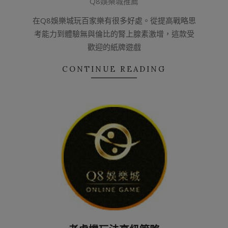
Q8娛樂城推薦
03-
12
在Q8娛樂城玩百家樂有很多好處。從提高戰略思
考能力到體驗無與倫比的腎上腺素激增，這款受
歡迎的紙牌遊戲
CONTINUE READING