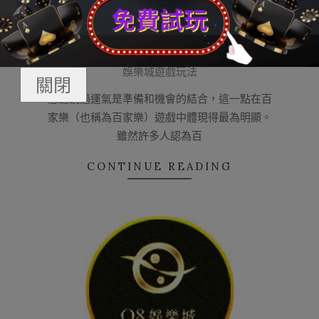
如何在百家樂克服困難
2024-
By:
娛樂小編
On:
2024 年 3 月 12 日
In:
娛樂城遊戲玩法
03-
關閉
12
您聽說過運氣是準備和機會的結合，這一點在百
家樂（也稱為百家樂）遊戲中體現得最為明顯。
雖然許多人認為百
CONTINUE READING