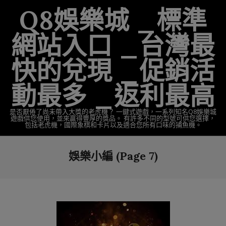
Skip
Q8娛樂城 _標準
to
content
網站入口 _台灣最
快的兌現 _促銷活
動最多 _返利最高
是否厭倦了尚未帶入大獎的老虎機？ 一鍵式遊戲，一系列知名Q8娛樂城
遊戲供您使用，並來贏得豐厚的獎品。 有許多不同的型號可供您選擇，
包括老虎機，國際象棋和卡片以及適合您所有口味的捕魚機。
Primary
娛樂小編
(Page 7)
Navigation
Menu