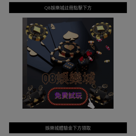
導
Q8娛樂城註冊點擊下方
覽
娛樂城體驗金下方領取