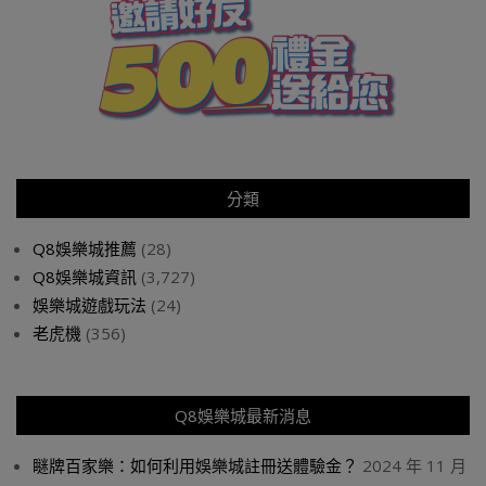
分類
Q8娛樂城推薦
(28)
Q8娛樂城資訊
(3,727)
娛樂城遊戲玩法
(24)
老虎機
(356)
Q8娛樂城最新消息
瞇牌百家樂：如何利用娛樂城註冊送體驗金？
2024 年 11 月