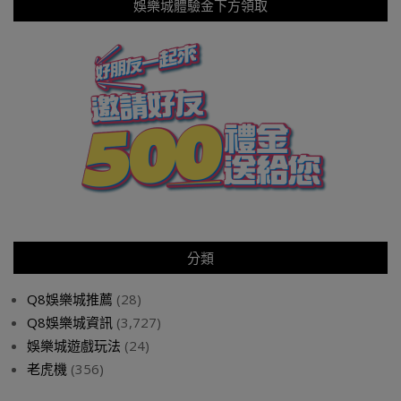
娛樂城體驗金下方領取
分類
Q8娛樂城推薦
(28)
Q8娛樂城資訊
(3,727)
娛樂城遊戲玩法
(24)
老虎機
(356)