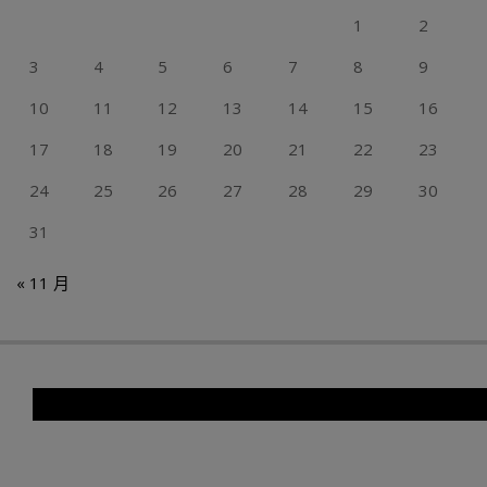
1
2
3
4
5
6
7
8
9
10
11
12
13
14
15
16
17
18
19
20
21
22
23
24
25
26
27
28
29
30
31
« 11 月