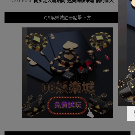
Next Post:
闊步走入新期間“迷昊陽娛樂城 信的春天”
Q8娛樂城註冊點擊下方