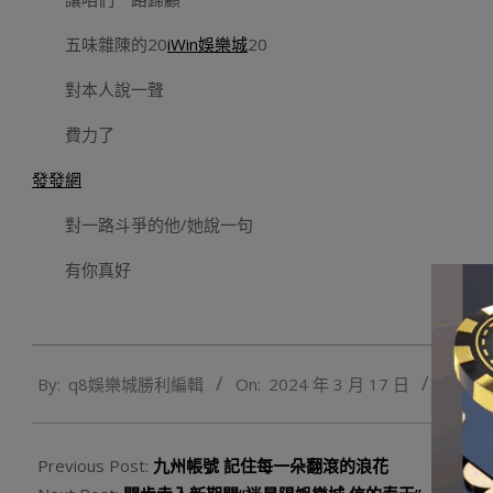
五味雜陳的20
iWin娛樂城
20
對本人說一聲
費力了
發發網
對一路斗爭的他/她說一句
有你真好
2024-
By:
q8娛樂城勝利編輯
On:
2024 年 3 月 17 日
In:
Q
03-
17
Previous Post:
九州帳號 記住每一朵翻滾的浪花