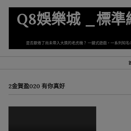
Skip
to
Q8娛樂城 _標
content
是否厭倦了尚未帶入大獎的老虎機？ 一鍵式遊戲，一系列知名
2金賀盈020 有你真好