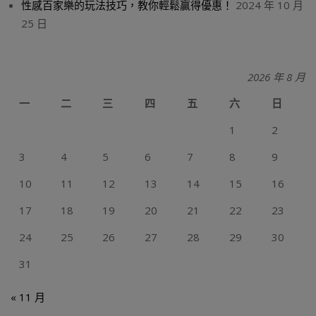
性感百家樂的玩法技巧，教你輕鬆贏得優惠！
2024 年 10 月
25 日
2026 年 8 月
一
二
三
四
五
六
日
1
2
3
4
5
6
7
8
9
10
11
12
13
14
15
16
17
18
19
20
21
22
23
24
25
26
27
28
29
30
31
« 11 月