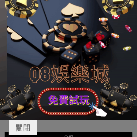
娛樂城體驗金下方領取
關閉