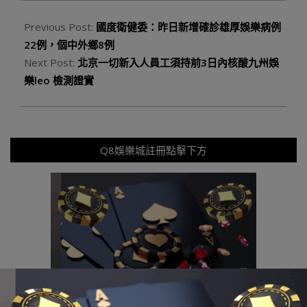
Previous Post:
國度衛健委：昨日新增確診雄厚娛樂病例
22例，個中外鄉8例
Next Post:
北京一切新入人員工須持前3日內核酸九州娛
樂leo 檢測證實
Q8娛樂城註冊點擊下方