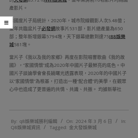
產影片。
據國度片子局統計，2020年，城市院線觀影人次5.48億；
整年共臨盆片子
必發網
故事片531部，影片總產量為650
部；整年新增銀幕5794塊，天下銀幕總數到達75
I88娛樂
城
581塊。
當片子《我以及我的家鄉》再度在影院唱響歌曲《我的故
國》，“家國情懷”成為2020年中國片子最鮮亮的底色。中
國片子談論學會會長饒曙光透露表現，2020年的中國片子
以“家國情懷”為根基，打造出一種“配合體”的美學，在觀眾
心中也造成了更普遍的共情、共識、共振。 均據新華社
2024-
By:
q8娛樂城勝利編輯
On:
2024 年 3 月 6 日
In:
03-
Q8娛樂城資訊
Tagged:
金大發娛樂城
06