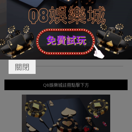
By:
q8娛樂城勝利編輯
On:
2024 年 1 月 17 日
01-
In:
Q8娛樂城資訊
Tagged:
博弈娛樂城
17
Previous Post:
保持用新生戰點娛樂 長理念引領生長全
局
Next Post:
思力網評：沒有人是一九州娛樂城登入 座孤
島
關閉
Q8娛樂城註冊點擊下方