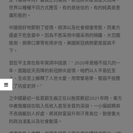
世界以種種不同方式應答，有的是迷信的，有的純真是意
識形態的。
中國很好地節制了疫情，經濟以及社會規復常態，而東方
還處于危急當中。因為不愿采用中國采用的隔離、大范圍
檢測、佩帶口罩等有用步伐，美國新冠病例更是居高不
下。
習近平主席在新年賀詞中說道：" 2020年是極不屈凡的一
年。面臨從天而降的新冠肺炎疫情，咱們以人平易近至
上、生命至上解釋了人世大愛，用眾擎易舉、堅固不拔謄
寫了抗疫史詩。”
之中國最初一批貧窮生齒正在以脫貧歡迎2021年時，東方
中產階層卻在陷入低收入甚至赤貧的深淵，一小撮超精英
不吝捐軀別人好處，將其財富晉升到汗青高位，致使重大
的政治凌亂以及社會動蕩。