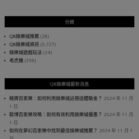
分類
Q8娛樂城推薦
(28)
Q8娛樂城資訊
(3,727)
娛樂城遊戲玩法
(24)
老虎機
(356)
Q8娛樂城最新消息
瞇牌百家樂：如何利用娛樂城註冊送體驗金？
2024 年 11 月
1 日
歐博百家樂攻略：如何有效利用娛樂城優惠？
2024 年 11 月
1 日
如何在夢幻百家樂中找到最佳娛樂城推薦？
2024 年 11 月 1
日