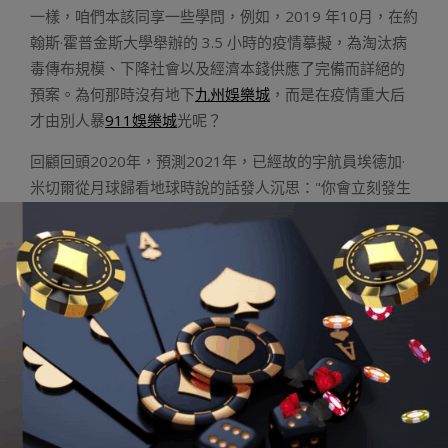
一樣，咱們本該同享一些學問，例如，2019 年10月，在約
翰斯·霍普金斯大學舉辦的 3.5 小時的疫情摹擬，為淘汰病
毒傳布規模、下降社會以及經濟本錢供應了完備而詳絕的
預案。為何那時沒有地下
九州娛樂城
，而是在疫情重大后
才由別人暴
911娛樂城
光呢？
回顧回頭2020年，預測2021年，已經故的宇航員埃德加·
米切爾從月球歸看地球時說的話發人沉思："你會立刻發生
一種環球意識，關乎人類以及偏向，和對世界近況的猛烈
不滿以及為之積極的沖動。從月球上望，國際政治顯得云
云細微。”
若是2020年有一個教訓可在2021年自創，那便是：若是人
類想有一個可以賴以生計的星球，那末咱們必需聯合一
致。
2024-