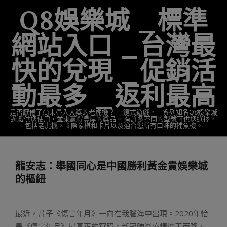
Skip
Q8娛樂城 _標準
to
content
網站入口 _台灣最
快的兌現 _促銷活
動最多 _返利最高
是否厭倦了尚未帶入大獎的老虎機？ 一鍵式遊戲，一系列知名Q8娛樂城
遊戲供您使用，並來贏得豐厚的獎品。 有許多不同的型號可供您選擇，
包括老虎機，國際象棋和卡片以及適合您所有口味的捕魚機。
Primary
Navigation
龍安志：舉國同心是中國勝利黃金貴娛樂城
Menu
的樞紐
最近，片子《傷害年月》一向在我腦海中出現。2020年恰
是《傷害年月》最真正的寫照。新冠肺炎疫情從天而降，