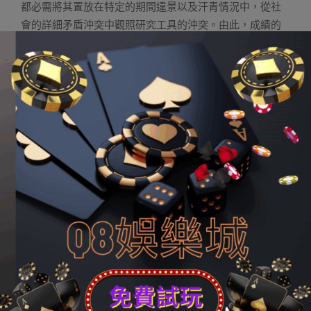
都必需將其置放在特定的期間違景以及汗青情況中，從社
會的詳細矛盾沖突中觀照研究工具的沖突。由此，成績的
實際化成為馬克思登上德國哲學岑嶺的階梯。
黑格爾曾經經寫過一段緊張的話：“真實的思惟以及迷信的
洞見，只有經由過程觀點所作的勞動才能取得。只有觀點
才能發生學問的廣泛性，而所發生進去的這類學問的廣泛
性，一方面，既不帶有平凡常識一切的那種常見的不確定
性以及枯窘性，而是造成了的以及完滿的學問，另一方
面，又不是由于蠢才的懶散以及自大而趨于松弛的感性先
天所具備的那種不常見的廣泛性，而是已經經生長到原先
情勢的真諦，這類真諦可以或許成為所有盲目的感性的產
業。”黑格爾作為德國古典哲學集大成者，使得德國哲學的
思辯傳統得以聲張，他完整且復雜的哲學系統也完成了思
辯精力的極致化。而成績在于黑格爾所說的只有觀點才能
發生學問的廣泛性，才能逾越平凡常識的不確定性以及枯
窘性，這類感性的建構準則所留下的“盲目的感性的產業”，
其真諦的答案深躲何處？由于“人類的感性最不貞潔，它只