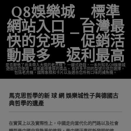
Skip
Q8娛樂城 _標準
to
content
網站入口 _台灣最
快的兌現 _促銷活
動最多 _返利最高
是否厭倦了尚未帶入大獎的老虎機？ 一鍵式遊戲，一系列知名Q8娛樂城
遊戲供您使用，並來贏得豐厚的獎品。 有許多不同的型號可供您選擇，
包括老虎機，國際象棋和卡片以及適合您所有口味的捕魚機。
Primary
Navigation
馬克思哲學的新 球 網 娛樂城性子與德國古
Menu
典哲學的遺產
在實質上以及實際性上，中國走向當代化的門路以及社會
轉型是中國自我熟悉的進程，是中國汗青從新發明的進