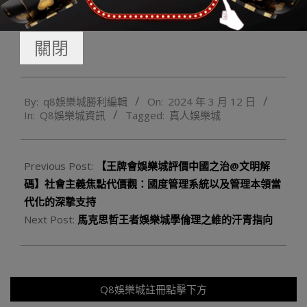
具備不完整的見解，每走一步都要碰到新的待辦理的成
績”。
關閉
2024-
By:
q8娛樂城勝利編輯
On:
2024 年 3 月 12 日
03-
In:
Q8娛樂城資訊
Tagged:
真人娛樂城
12
Previous Post:
【王牌會娛樂城評價中國之治@文明解
碼】社會主義焦點代價觀：國度管理系統以及管理本領當
代化的深摯支持
Next Post:
馬克思哲王者娛樂城學倫理之維的汗青指向
Q8娛樂城註冊點擊下方