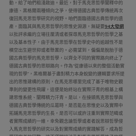
動，給了咱們粗淺啟迪。最近，對于馬克思哲學闡釋中的
康德、黑格爾兩種傾向之爭，使得德國古典哲學傳統再次
復回馬克思哲學研究的視野。咱們面臨德國古典哲學的遺
產，面臨其與馬克思哲學的思惟史淵源，無疑要
94大發網
以批評承繼的立場往厘清或者探尋馬克思哲學的哲學之基
以及基本性子，由于馬克思哲學在哲學史中的逾越性不是
橫空出生避世抑或者懸置的。必需望到，偏偏是脫胎于德
國古典哲學的馬克思哲學，以齊全不同的實際路向終止了
德國古典哲學的思辯路向。作為“從康德以來的整個活動實
現的哲學”，黑格爾基于盡對精力本身蛻變的邏輯要求所提
出的思惟建構的原則，在馬克思哪里完成了基于唯物史觀
準則的變更性飛躍，這便是始終站在實際汗青的根基上構
建思惟系統、闡釋精力汗青。是以，在接頭馬克思哲學與
德國古典哲學傳統的瓜葛時，是否能在思惟史以及實際中
拓鋪馬克思哲學的生長，是否可以或許注重到實際范疇或
者實際成績的一維，幸免觀念論哲學或者者說思辯哲學侵
入馬克思哲學的研究以及對實際成績的實踐解答，成為哲