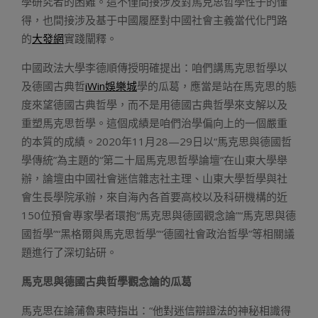
學研究者的困難。這不僅間接涉及對馬克思哲學性子的懂
得，也間接涉及基于中國履歷對中國社會主義當代化門路
的
大發網
實踐闡釋。
中國政法大學李德順傳授明確提出：咱們講馬克思哲學以
及德國古典哲
iWin娛樂城
學的瓜葛，應當是站在馬克思的態
度來望德國古典哲學，而不是用德國古典哲學來支解以及
重塑馬克思哲學。這個成績是咱們治學偏向上的一個嚴重
的本質的成績。2020年11月28—29日以“馬克思與德國哲
學傳統”為主題的“第二十屆馬克思哲學論壇”在山東大學舉
辦，論壇由中國社會迷信雜志社主理、山東大學哲學與社
會生長學院承辦，來自海內各首要高校以及科研機構的近
150位預會專家學者環抱“馬克思與德國觀念論”“馬克思與德
國哲學”“黑格爾與馬克思哲學”“德國社會政治哲學”等相關議
題進行了深切鉆研。
馬克思與德國古典哲學觀念論的瓜葛
馬克思在論蒲魯東時指出：“他對迷信辯證法的神秘相識得