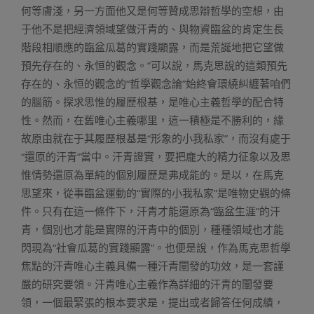
何等膚淺，另一方面他又是何等贊成思辯哲學的空想，由
于他不是把經濟領域望做汗青的、與物資臨盆的肯定生長
階段相順應的臨盆瓜葛的實踐顯露，而是荒誕地把它望做
預先存在的、永恒的觀念。”可以說，馬克思說的這類預先
存在的、永恒的觀念的“哲學觀念論”始終會環繞糾纏著咱們
的腦筋。探求思惟的履歷根基，是唯心主義哲學的配合特
性。然而，在舊唯心主義哪里，這一積極是不勝利的，緣
故原由就在于其履歷根基是“形象的小我私家”，而沒有處于
“還原的汗青”當中。汗青證實，要把龐大的精力征象以及思
惟情勢還原為單純的個別履歷是弗成能的。是以，在馬克
思望來，從事臨盆運動的“實際的小我私家”是唯物史觀的條
件。只有在這一條件下，汗青才能還原為“臨盆生涯”的汗
青，個別也才能是實際的汗青中的個別，種種領域也才能
閃現為“社會瓜葛的實踐顯露”。也便是說，作為馬克思哲學
焦點的汗青唯心主義具備一種汗青闡發的功效，是一套謹
嚴的研究要領。汗青唯心主義作為詳細的汗青的闡發要
領，一個最緊張的根本要求是，提出或者歸答任何成績，