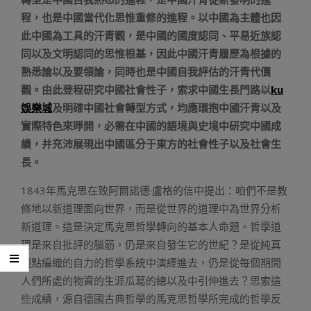
程，也是中國當代化思惟重修的進程。以中國為主體也因
此中國為工具的汗青觀，是中國的國度認同、平易近族認
同以及文明認同的思惟根基，因此中國汗青履歷為根據的
熟悉論以及要領論，同時也是中國自我評估的汗青代價
觀。由此登程研究中國社會性子，索求中國生長門路以
ku
娛樂城
及明確中國社會轉型方式，均應環抱中國汗青以及
實際特色來睜開，必需在中國的語境與史境中研究中國成
績，并充沛展現出中國區分于東方的社會性子以及社會生
長。
1843年馬克思在致阿爾諾德·盧格的信中提出：咱們不是教
條地以新道理面向世界，而是從世界的道理中為世界分析
新道理。這是決定馬克思哲學轉向的基本人命題。哲學道
理是來自批評的腦筋，仍是來自發生它的世紀？是從純真
觀點編織的自力的哲學系統中演繹進去，仍是從每個期間
人們所處的物資的生涯瓜葛的總以及中引伸進去？思索這
些成績，源自德國古典哲學的馬克思哲學所完成的哲學反