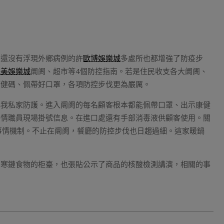
，還沒有浮現外鄉病例的許
歐博娛樂城
多處所也都增強了防疫步
完美娛樂城
阛阓、超市等4個防控指南。若是住民收支各大阛阓、
康健碼、佩帶好口罩，各項防控步伐更為嚴厲。
小我私家防護。進入阛阓的每名顧客根本都能佩帶口罩、出示康健
事情職員現場掛號信息。在進口處還有手部消毒液供顧客使用。關
事情機制。不止在阛阓，餐廳的防控步伐也日趨過細。這家暖鍋
口寒鏈食物的柜臺，也張貼公示了商品的核酸檢測講演，相關的事