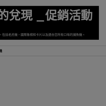
的兌現 _促銷活動
擇，包括老虎機，國際象棋和卡片以及適合您所有口味的捕魚機。
機