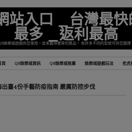
準網站入口 _台灣最快
最多 _返利最高
Q8娛樂城遊戲供您使用，並來贏得豐厚的獎品。 有許多不同的型號可供您選
首頁
Q8娛樂城資訊
Q8娛樂城推薦
娛樂城遊戲玩法
老虎
Primary
Navigation
Menu
出臺4份手藝防疫指南 嚴厲防控步伐