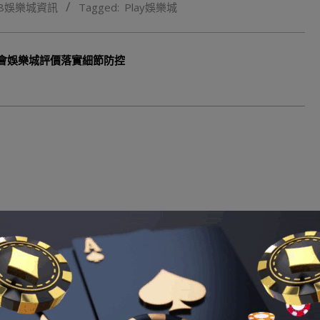
8娛樂城資訊
Tagged:
Play娛樂城
會娛樂城評價落實細節防控