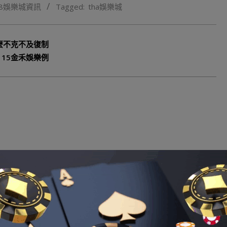
8娛樂城資訊
Tagged:
tha娛樂城
麼不克不及復制
115金禾娛樂例