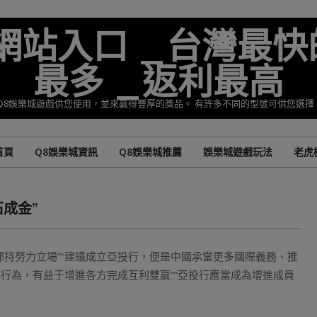
準網站入口 _台灣最快
最多 _返利最高
Q8娛樂城遊戲供您使用，並來贏得豐厚的獎品。 有許多不同的型號可供您選
首頁
Q8娛樂城資訊
Q8娛樂城推薦
娛樂城遊戲玩法
老虎
Primary
Navigation
Menu
石成金”
都持努力立場”“建議成立亞投行，便是中國承當更多國際義務、推
行為，有益于增進各方完成互利雙贏”“亞投行應當成為增進成員