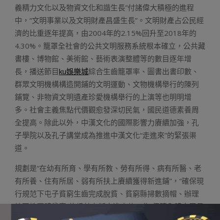
義精力文化以及物資文化和諧生長”付諸偉大積極的進程
中，“文明事業以及文明財產昌盛生長”。文明財產占公民經
濟的比重逐年提高，由2004年的2.15%回升至2018年的
4.30%。籠罩全社會的公共文明服務系統根本確立，公共藏
書樓、博物館、美術館、藝術表演整體等的數目逐年增
長，播送節目
ku娛樂城
綜合生齒籠罩率、圖書出書印數、
群眾文明機構構造開鋪的文明運動、文物機構舉行的陳列
鋪覽、非物資文明遺產珍愛機構舉行的上演等也明明增
多。社會主義焦點代價觀愈發深切民氣，國民道德素養周
全提高。除此以外，中漢文化的國際影響力賡續加強，孔
子學院以及孔子講堂成為推進中漢文化“走進來”的緊張渠
道。
規劃是“在幼有所育、學有所教、勞有所得、病有所醫、老
有所養、住有所居、弱有所扶上賡續獲得新進鋪”，“確保現
行規范下屯子貧窮生齒完成脫貧、貧窮縣掃數摘帽、辦理
地區性團體貧窮”的根基上擬定進去的。為“保障全體人平易
近在共建同享生長中有更多取得感”，我國幼兒園以及教職