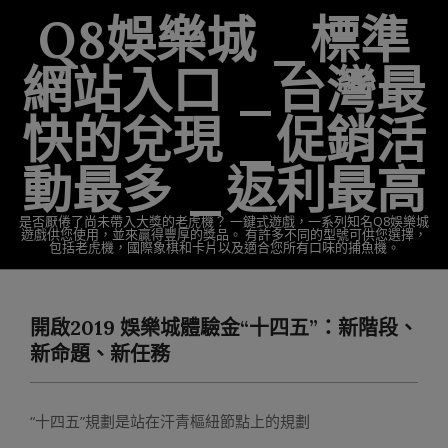
Skip
Q8娛樂城 _標準
to
content
網站入口 _台灣最
快的兌現 _促銷活
動最多 _返利最高
是否厭倦了尚未帶入大獎的老虎機？ 一鍵式遊戲，一系列知名Q8娛樂城
遊戲供您使用，並來贏得豐厚的獎品。 有許多不同的型號可供您選擇，
包括老虎機，國際象棋和卡片以及適合您所有口味的捕魚機。
Primary
Navigation
開啟2019 娛樂城體驗金“十四五”：新階段、
Menu
新命題、新任務
“十四五”規劃是站在汗青樞紐節點上的規劃