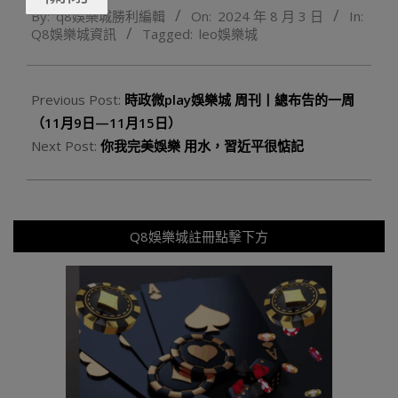
By:
q8娛樂城勝利編輯
On:
2024 年 8 月 3 日
In:
08-
Q8娛樂城資訊
Tagged:
leo娛樂城
03
Previous Post:
時政微play娛樂城 周刊丨總布告的一周
（11月9日—11月15日）
Next Post:
你我完美娛樂 用水，習近平很惦記
Q8娛樂城註冊點擊下方