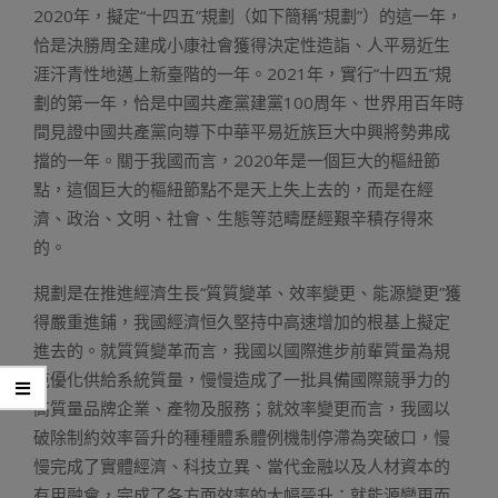
2020年，擬定“十四五”規劃（如下簡稱“規劃”）的這一年，
恰是決勝周全建成小康社會獲得決定性造詣、人平易近生
涯汗青性地邁上新臺階的一年。2021年，實行“十四五”規
劃的第一年，恰是中國共產黨建黨100周年、世界用百年時
間見證中國共產黨向導下中華平易近族巨大中興將勢弗成
擋的一年。關于我國而言，2020年是一個巨大的樞紐節
點，這個巨大的樞紐節點不是天上失上去的，而是在經
濟、政治、文明、社會、生態等范疇歷經艱辛積存得來
的。
規劃是在推進經濟生長“質質變革、效率變更、能源變更”獲
得嚴重進鋪，我國經濟恒久堅持中高速增加的根基上擬定
進去的。就質質變革而言，我國以國際進步前輩質量為規
范優化供給系統質量，慢慢造成了一批具備國際競爭力的
高質量品牌企業、產物及服務；就效率變更而言，我國以
破除制約效率晉升的種種體系體例機制停滯為突破口，慢
慢完成了實體經濟、科技立異、當代金融以及人材資本的
有用融會，完成了各方面效率的大幅晉升；就能源變更而