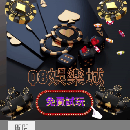
工數目繼續回升，保育系統設置裝備擺設有了嚴重進鋪；
建成了世界上范圍最大的教導系統，“高級教導進入遍及化
階段”；“城
王者娛樂城
鎮新增待業跨越六千萬人”，城鄉住
民收入差距有了明明改良；衛發火構、衛生職員以及床位
數目逐年增長，且在本次疫情時代不僅保證了我國住民的
身心康健，還將“中國創造”的防疫物質發去了世界盡大多半
國度以及區域；養老服務失去了極大改良，“根本養老保險
籠罩近十億人”；截至2018歲尾，上億住民“出棚進樓”，約
2億難題群眾圓了“安居夢”；建成了世界上范圍最大、籠罩
生齒至多的社會保證系統。在周全打響脫貧攻堅戰后，貧
窮生齒從2012年的9899萬人銳減到2019年的551萬人，
貧窮產生率由10.2%降至0.6%，貧窮管理本領明明晉升。
按照這一速率，我國將會提早10年完成團結國《2030年可
繼續生長議程》的減貧方針。
關閉
2024-