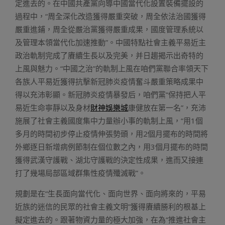
定進去的。在中國共產黨向導中國當代化設置裝備擺設的
過程中，“周全深化改造獲得嚴重突破，周全依法治國獲得
嚴重進鋪，周全從嚴治黨獲得嚴重成果，國度管理系統以
及管理本領當代化加速推動”。中國特點社會主義平易近主
政治軌制完成了賡續生長以及完美，并日趨揭示出奇特的
上風與魅力。“中國之治”的軌制上風在咱們黨聯合率領天下
各族人平易近獲得抗擊新冠肺炎疫情奮斗嚴重策略成果中
得以充沛彰顯。新冠肺炎疫情暴發后，咱們黨“保持把人平
易近生命寧靜以及身材
財神娛樂城
康健放在第一名”，充沛
施展了社會主義國度集中力量辦小事的軌制上風，“用1個
多月的時間初步停止疫情伸張勢頭，用2個月擺布的時間將
外鄉逐日新增病例節制在個位數之內，用3個月擺布的時間
獲得武漢守護戰、湖北守護戰的決定性成果，進而又接連
打了幾場局部區域群集性疫情殲滅戰”。
規劃是在“生長面向當代化、面向世界、面向將來的，平易
近族的迷信的民眾的社會主義文明”獲得賡續勝利的根基上
擬定進去的。跟著物資力量的極大加強，在為“推進社會主