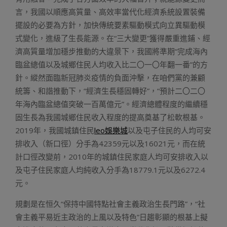
言，我國以順應高質量、高效率當代化經濟系統設置裝備
擺設的必要為方針，加快傳統要素驅動模式向立異驅動模
式變化，進級了生長能源。在“三大變更”獲得嚴重進鋪、經
濟高質量增加穩步推動的大違景下，我國將準期“完成海內
臨盆總值以及城鄉住民人均收入比二〇一〇年翻一番”的方
針。縱然面臨新冠肺炎疫情的負面沖擊，在咱們黨的兼顧
統籌、和諧推動下，“經濟生長穩固轉好”，“預計二〇二〇
年海內臨盆總值突破一百萬億元”。經濟總體程度的繼續穩
固生長為我國城鄉住民收入程度的提高奠基了松軟根基。
2019年，我國城鎮住民
leo娛樂城
以及屯子住民的人均可安
排收入（新口徑）分手為42359元以及16021元，而在統
計口徑改變前，2010年的城鎮住民家庭人均可安排收入以
及屯子住民家庭人均純收入分手為18779.1元以及6272.4
元。
規劃是在恒久“保持中國特點社會主義政治生長門路”，“社
會主義平易近主政治的上風以及特色”日趨彰顯的根基上擬