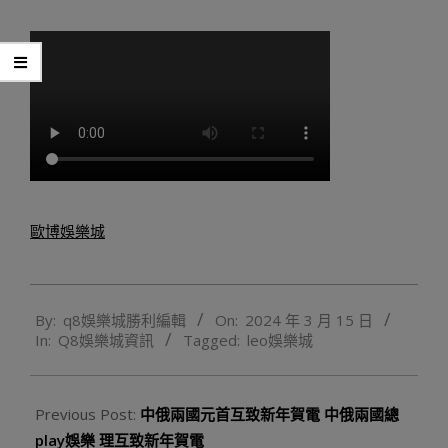
歐博娛樂城
2024-
By:
q8娛樂城勝利編輯
On:
2024 年 3 月 15 日
03-
In:
Q8娛樂城資訊
Tagged:
leo娛樂城
15
Previous Post:
中俄兩國元首互致新年賀電 中俄兩國總
play娛樂 理互致新年賀電