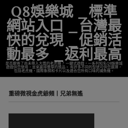
Skip
Q8娛樂城 _標準
to
content
網站入口 _台灣最
快的兌現 _促銷活
動最多 _返利最高
是否厭倦了尚未帶入大獎的老虎機？ 一鍵式遊戲，一系列知名Q8娛樂城
遊戲供您使用，並來贏得豐厚的獎品。 有許多不同的型號可供您選擇，
包括老虎機，國際象棋和卡片以及適合您所有口味的捕魚機。
Primary
Navigation
重磅微視金虎爺頻丨兄弟無遙
Menu