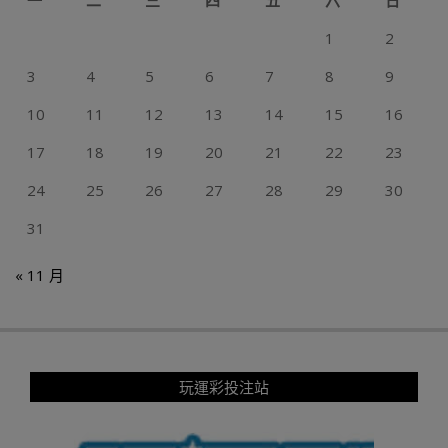
一
二
三
四
五
六
日
1
2
3
4
5
6
7
8
9
10
11
12
13
14
15
16
17
18
19
20
21
22
23
24
25
26
27
28
29
30
31
« 11 月
玩運彩投注站