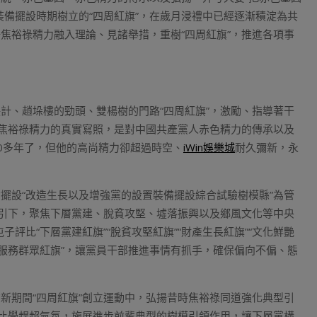
裝備擺設時期樹立的“四周紅旗”，在歲月浸禮中已經逐漸積淀為共
焦裕祿精力融入理論、見諸舉措，重樹“四周紅旗”，推進各項事
計、趙垛樓的勁頭、雙楊樹的門路“四周紅旗”，激勵、指導著干
是焦裕祿精力的真實寫照，是對中國共產黨人赤色精力的傳承以及
0多年了，但他的高尚精力卻超過時空、
iWin娛樂城
耐久彌新，永
擺設“改造生長以及增強黨的設置裝備擺設綜合試驗樹模縣”為管
指引下，聚焦下層黨建、脫貧攻堅、墟落振興以及鄉風文化等中央
子評比“下層黨建紅旗”“脫貧攻堅紅旗”“財產生長紅旗”“文化鮮艷
旗”“服務群眾紅旗”，讓黨員干部推進事情有抓手，確保偏向不偏、態
新期間“四周紅旗”創立運動中，弘揚昔時焦裕祿同道強化典型引
建比學趕超氣氛，施展進步前輩典型的樹模引領作用，讓下層黨構