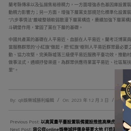
蘭考縣傳承以及弘揚焦裕祿精力，一方面增強赤色基因庫設置裝
動精力影響力；另一方面，增強下層黨支部規范化標準化設置裝備
“六步事情法”嚴峻整頓軟弱散漫下層黨構造，賡續加強下層黨
斗碉堡作用，鞏固了黨在下層的基礎。
中國共產黨的基礎在人平易近、血脈在人平易近。蘭考泛博黨
當服務群眾的“小紅旗”做起，把“紅旗”樹到人平易近群眾最必
動、協力攻堅，完美縣墟落三級便平易近服務平臺功效，推動
做事法式，通順抒發渠道，為群眾供應待業富平易近、社區幫扶
里”。
2023-
By:
q8娛樂城勝利編輯
On:
2023 年 12 月 3 日
In:
Q
12-
03
Previous Post:
以高質量平臺設置裝備擺設推進高樂虎娛樂質
Next Post:
容公弈online娛樂城評價身華夏大地 打造黨性教