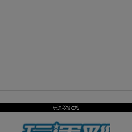
玩運彩投注站