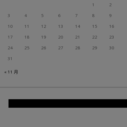
1
2
3
4
5
6
7
8
9
10
11
12
13
14
15
16
17
18
19
20
21
22
23
24
25
26
27
28
29
30
31
« 11 月