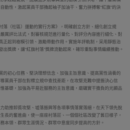
自動性，激起黨員干部擼起袖子加油干、奮力拼搏奪“紅旗”的決
”村落（社區）運動的實行方案》，明確創立方針、細化創立規
。嚴厲評比法式，對審核規范進行量化、對評分內容進行細化、對
許真正起到樹模引領、激勵帶動作用。實施年評軌制，采用靜態治
發出獎牌，讓“紅旗村落”獎牌流動起來，確珍重點事情繼續推動。
記黨的初心任務、堅決理想信念、加強主旨意識、提高黨性涵養的
指導黨員干部在對標立規中查找差距，在攻堅克難中提振決心信
思惟基礎，加強為平易近服務的主旨意識，磨礪實干擔負的光顯品
強力助推卸貧攻堅、墟落振興等各項事情落實落細，在天下領先脫
型生長的奮進曲，使一座座村落莊、一個個社區改變了舊日樣子，
服務本領、群眾生涯情況、群眾中意度同步提高的方針。