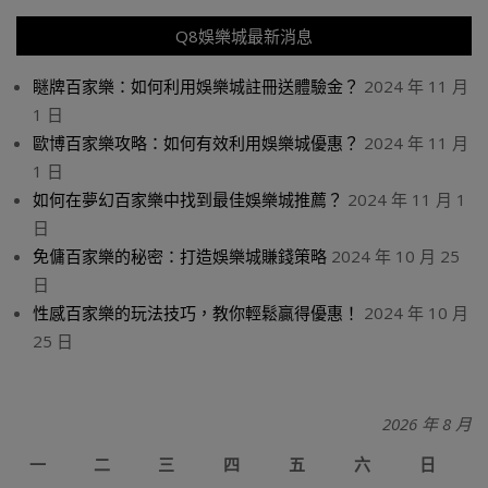
Q8娛樂城最新消息
瞇牌百家樂：如何利用娛樂城註冊送體驗金？
2024 年 11 月
1 日
歐博百家樂攻略：如何有效利用娛樂城優惠？
2024 年 11 月
1 日
如何在夢幻百家樂中找到最佳娛樂城推薦？
2024 年 11 月 1
日
免傭百家樂的秘密：打造娛樂城賺錢策略
2024 年 10 月 25
日
性感百家樂的玩法技巧，教你輕鬆贏得優惠！
2024 年 10 月
25 日
2026 年 8 月
一
二
三
四
五
六
日