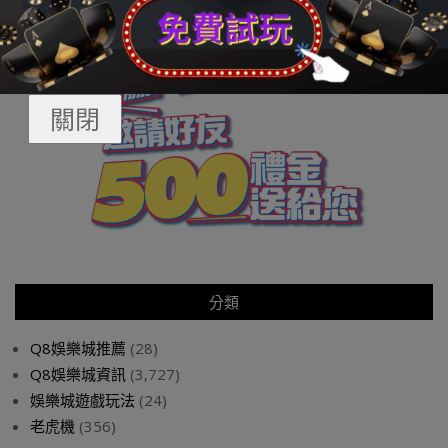
娛樂城體驗金下方領取
關閉
分類
Q8娛樂城推薦
(28)
Q8娛樂城資訊
(3,727)
娛樂城遊戲玩法
(24)
老虎機
(356)