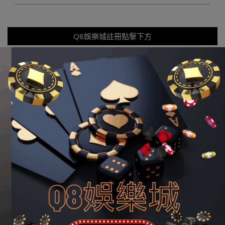
Q8娛樂城註冊點擊下方