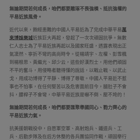
無論期間若何成長，咱們都要雕琢不畏強橫、抵抗強權的
平易近族風骨。
近代以來，飽經患難的中國人平易近為了完成中華平易
萬
來博娛樂城
近族巨大再起，發起了一次次頑固抗爭。無數
仁人志士為了平易近族再起以及國家旺盛，透露表現出正
氣凜然、寧折不彎的高尚時令。從楊靖宇、左權、彭雪楓
到楊根思、黃繼光、邱少云，這些好漢烈士，用他們頑固
不平的奮斗，用侵略者聽得懂的說話，以戰止戰、以武止
戈，用成功博得了平靜、博得了尊敬。中國人平易近不惹
事也不怕事，在任何堅苦以及危害面前目今，腿肚子不會
抖，腰桿子不會彎，中華平易近族是嚇不倒、壓不垮的！
無論期間若何成長，咱們都要匯聚舉國同心、勠力齊心的
平易近族力氣。
抗美援朝戰役中，自愿軍空軍、高射炮兵、鐵道兵、工
兵、后勤步隊及在后方休整的各兵團協同作戰，頑固舉行