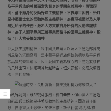
及平易近族的尊嚴而奮失臂身的愛國主義精神，勇猛頑
固、奮不顧身的反動好漢主義精神，不畏艱巨困苦、始終
堅持振奮士氣的反動樂觀主義精神，為實現祖國以及人平
易近給予的任務、激昂大方貢獻自身所有的反動忠誠精
神，為了人類平靜與正義事業而格斗的國際主義精神，鍛
造了巨大抗美援朝精神。
巨大抗美援朝精神，是中國共產黨人以及人平易近部隊高
尚風姿的沉悶寫照，是中華平易近族傳統美德以及平易近
族品質的齊集鋪示，因此愛國主義為核心的平易近族精神
的具體出現。這類精神跨越時空、恒久彌新，必須永續傳
承、世代發揚。
執政鮮前列，雖然戰斗激烈，糊口辛苦，但中國人平易近
自愿軍兵士始終堅持著反動樂觀主義精神。圖為戰斗間
隙，自愿軍兵士歌聲、笑聲不停。新華社發 葛力群/攝