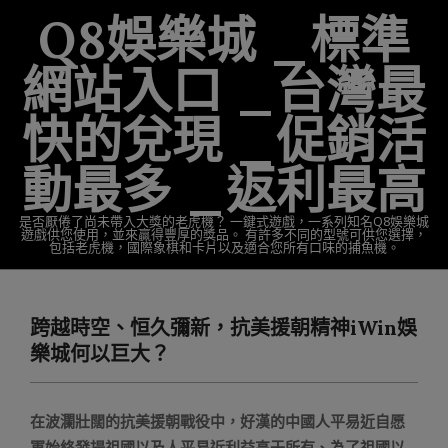
Skip
Q8娛樂城 _標準
to
content
網站入口 _台灣最
快的兌現 _促銷活
動最多 _返利最高
是否厭倦了尚未帶入大獎的老虎機？ 一鍵式遊戲，一系列知名Q8娛樂城
遊戲供您使用，並來贏得豐厚的獎品。 有許多不同的型號可供您選擇，
包括老虎機，國際象棋和卡片以及適合您所有口味的捕魚機。
Primary
Navigation
跨越時空、恒久彌新，抗美援朝精神iWin娛
Menu
樂城何以巨大？
在波瀾壯闊的抗美援朝戰役中，好漢的中國人平易近自愿
軍始終發揚祖國以及人平易近利益高于所有、為了祖國以