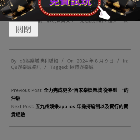
只會愈來愈偉大，甚至會碰著弗成思議的驚濤駭浪。面對
來自各方面的危害挑釁，面對各類阻力壓力，咱們要逢山
開路、遇水架橋，展現智勇雙全、克意開拓朝上進步，“殺
關閉
出一條血路”！
2024-
By:
q8娛樂城勝利編輯
On:
2024 年 8 月 9 日
In:
08-
Q8娛樂城資訊
Tagged:
歐博娛樂城
09
Previous Post:
全力完成更多“百家樂娛樂城 從零到一”的
沖破
Next Post:
五九州娛樂app ios 年操持編制以及實行的寶
貴經驗