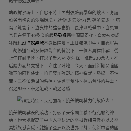
的平易近族血性。
執政鮮沙場上，自愿軍將士面對強盛而暴虐的敵人，身處
頑劣而殘忍的沙場環境，以“鋼少氣多”力克“鋼多氣少”，譜
寫了驚寰宇、泣鬼神的雄健史詩。長津湖戰爭中，自愿軍
官兵在零下40多度的嚴
發發網
寒中頑固固守，寧肯被凍成
冰雕也
威博娛樂城
不撤出陣地。上甘嶺戰爭中，自愿軍兵
士胡修道在戰友掃數傷亡的情況下，一個人勇猛作戰，從
上午打到傍晚，打退了敵人41次沖鋒，殲敵280余人，在
后續力氣的支援下，守住了陣地。今天，面對新期間強國
強軍的困難使命，咱們要加強戰斗精神造就，發揚一不怕
苦、二不怕逝世的精神，做勇于奮斗、擅長奮斗的兵士，
召之即來、來之能戰、戰之必勝。
抗美援朝戰役的成功，打破了美帝國主義不行克服的神
話，極大地提高了中國人平易近的平易近族自傲心以及平
易近族孤高感，維護了亞洲以及世界平靜，使新中國的國