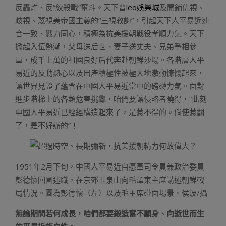
反轟炸、反“絞殺戰”奮斗。天下普
leo娛樂城
及開鋪仇視、
歧視、蔑視美帝國主義的“三視教誨”，引起天下人平易近連
合一致、戮力同心，積極為抗美援朝戰役孝順力氣。天下
掀起入伍熱潮，父母送后世、妻子送丈夫、兄弟爭相參
軍，成千上萬的祖國良好后代奔赴朝鮮沙場。各階層人平
易近的反動熱心以及出產積極性被極大地激動慷慨起來，
讓世界見證了蘊含在中國人平易近當中的磅礴力氣。面對
進步階梯上的各類危害挑釁，咱們要讓侵略者曉得，“此刻
中國人平易近已經經構造起來了，是惹不得的。倘使惹翻
了，是不好辦的”！
1951年2月下旬，中國人平易近自愿軍司令員兼政治委員
彭德懷回國述職，在京郊玉泉山向毛澤東主席講述朝鮮戰
局情況。圖為彭德懷（左）以及毛主席碰面場景。侯波/攝
無論期間若何成長，咱們都要鍛造奮不顧身、向逝世而生