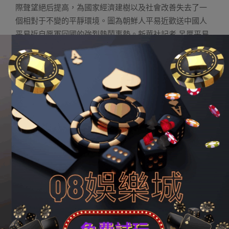
際聲望絕后提高，為國家經濟建樹以及社會改善失去了一
個相對于不變的平靜環境。圖為朝鮮人平易近歡送中國人
平易近自愿軍回國的強烈熱鬧事勢。新華社記者 呂厚平易
近/攝
無論期間若何成長，咱們都要引起守正立異、奮勇向前的
平易近族智慧。
敢于立異者進，擅長創作發明者勝。自愿軍將士“不信賴有
完不成的使命，不信賴有征服不了的堅苦，不信賴有克服
不了的敵人”，僵持“你打你的，我打我的”，取長補短，按
照本身設備特色以及作戰能力確定打法。實施輪番作戰、
輪換作戰目的，創作發明了“零敲牛皮糖”等新戰術，成立起
打不爛、炸不停的鋼鐵運輸線，創作發明了依賴劣勢設備
打贏當代戰役的一系列新經驗、新戰術、新戰法，把機動
天真的計策戰術施展得極絕描寫。中華平易近族巨大再
起，絕不是微微松松、敲鑼打鼓就能完成的，完成巨大幻
想必須舉行巨大奮斗。在進步階梯上咱們面臨的危害磨練