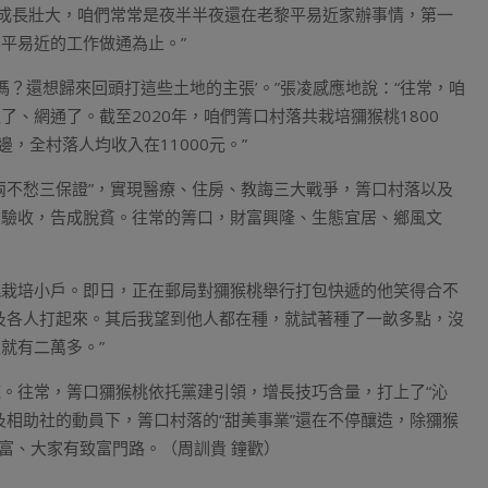
富成長壯大，咱們常常是夜半半夜還在老黎平易近家辦事情，第一
平易近的工作做通為止。”
？還想歸來回頭打這些土地的主張’。”張凌感應地說：“往常，咱
、網通了。截至2020年，咱們箐口村落共栽培獼猴桃1800
邊，全村落人均收入在11000元。”
不愁三保證”，實現醫療、住房、教誨三大戰爭，箐口村落以及
三方驗收，告成脫貧。往常的箐口，財富興隆、生態宜居、鄉風文
栽培小戶。即日，正在郵局對獼猴桃舉行打包快遞的他笑得合不
及各人打起來。其后我望到他人都在種，就試著種了一畝多點，沒
就有二萬多。”
往常，箐口獼猴桃依托黨建引領，增長技巧含量，打上了“沁
及相助社的動員下，箐口村落的“甜美事業”還在不停釀造，除獼猴
財富、大家有致富門路。（周訓貴 鐘歡）