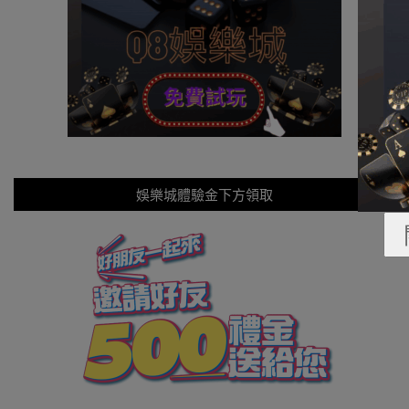
娛樂城體驗金下方領取