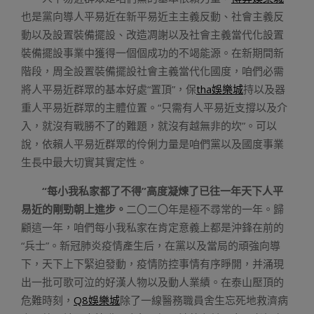
也是黨向導人平易近在新平易近主主義反動、社會主義反
動以及設置裝備擺設、改造凋謝以及社會主義當代化設置
裝備擺設事業中獲得一個個成功的不竭能源。在新期間新
階段，周全設置裝備擺設社會主義當代化國度，咱們必需
將人平易近群眾的基本好處“置頂”，保
tha娛樂城
持以及器
重人平易近群眾的主體位置。“只需有人平易近支撐以及介
入，就沒有戰勝不了的難題，就沒有越無非的坎”。可以
說，依賴人平易近群眾的伶俐力量是咱們黨以及國度事業
生長中最大切實其實定性。
“每小我私家都了不得”高度凝煉了已往一年天下人平
易近的剛勁朝上進步。
二〇二〇年是極不尋常的一年。歸
顧這一年，咱們每小我私家在肯定意義上都是沖鋒在前的
“兵士”。新冠肺炎疫情產生后，在黨以及當局的頑強向導
下，天下上下緊迫發動，疫情防控事情有序睜開，并涌現
出一批可歌可泣的好漢人物以及動人業績。在泰山壓頂的
危難時刻，
Q8娛樂城
除了一線醫務職員舍生忘死地救濟病