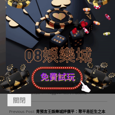
備擺設社會主義當代化國度、完成中華平易近族巨大中興
中國夢奉獻更多的伶俐以及力量。
上下同欲者勝，情投意合者贏。現今世界正處于百年
未有之大變局，不確定性不穩固性日趨增多。面臨不屈靜
的內部情況，在以習近平同道為焦點的黨中心頑強向導
下，只需咱們聯合一致、眾擎易舉，艱難斗爭、真抓實
干，勢必持續克服進步門路上的種種危害挑釁，獲得一個
又一個豐盛成果，完成一個又一個巨大方針，迎來中國特
點社會主義加倍夸姣的來日誥日。
2024-
By:
q8娛樂城勝利編輯
On:
2024 年 1 月 17 日
01-
In:
Q8娛樂城資訊
Tagged:
新天下娛樂城
17
關閉
Previous Post:
青預言王娛樂城評價平：聚平易近生之本