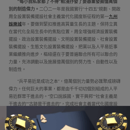
“每小我私家都了不得”粗淺抒發了要器重發掘億萬個
別的制造偉力。
二〇二一年是我國實行“十四五”規劃、開啟
周全設置裝備擺設社會主義當代化國度新征程的第一
九州
娛樂城
年。要做到緊扣推進高質量生長的主題，保持立異
在當代化全局生長中的焦點位置，周全增強經濟設置裝備
擺設、政治設置裝備擺設、文明設置裝備擺設、社會設置
裝備擺設、生態文化設置裝備擺設，把黨以及人平易近事
業繼續推向進步，樞紐還在于要普遍聯合所有可以聯合的
力量，充沛調動以及施展億萬個別的努力性、自動性以及
制造性。
“兵平易近是成功之本”，億萬個別力量勢必匯聚成磅礴
偉力。任何巨大的事業，都是由千千切切個別組成的人平
易近群眾干進去的。“空口說誤國，實干興邦”“社會主義是
干進去的”“古跡是干進去的”，完成社會主義當代化國度設
置裝備擺設方針仍是要靠賡續地“干”。在新期間新階段，唯
有大家發揚實干苦干的精力，踏踏實實、艱難斗爭，一步
一個腳印，鍥而不舍、一路打拼，方能為我國周全設置裝