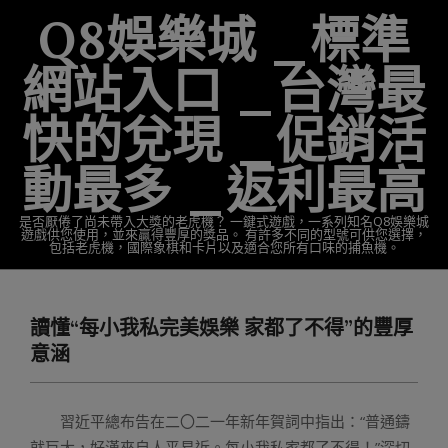
Skip
Q8娛樂城 _標準
to
content
網站入口 _台灣最
快的兌現 _促銷活
動最多 _返利最高
是否厭倦了尚未帶入大獎的老虎機？ 一鍵式遊戲，一系列知名Q8娛樂城
遊戲供您使用，並來贏得豐厚的獎品。 有許多不同的型號可供您選擇，
包括老虎機，國際象棋和卡片以及適合您所有口味的捕魚機。
Primary
Navigation
讀懂“每小我私完美娛樂 家都了不得”的豐厚
Menu
意涵
習近平總布告在二〇二一年新年賀詞中指出：“普通鑄
就巨大，好漢來自人平易近。每小我私家都了不得！”深切