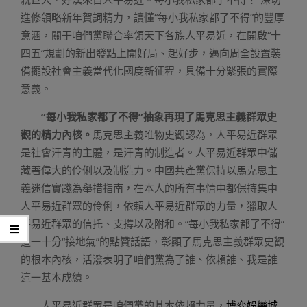
進修領略新年賀詞精力，讀懂“每小我私家都了不得”的豐厚
意涵，關于咱們黨聯合率領天下各族人平易近，在開啟“十
四五”規劃的新出發點上開好局、起好步，邁向周全設置裝
備擺設社會主義當代化國度新征程，具備十分緊張的實際
意義。
“每小我私家都了不得”抽象再現了馬克思主義群眾史
觀的精力內核。
馬克思主義唯物史觀認為，人平易近群眾
是社會汗青的主體，是汗青的制造者。人平易近群眾中儲
藏著偉大的伶俐以及制造力。中國共產黨保持以馬克思主
義迷信實踐為舉措指南，在本人的所有事情中都保持集中
人平易近群眾的伶俐，依賴人平易近群眾的力量，獵取人
平易近群眾的信托、支撐以及附和。“每小我私家都了不得”
這一十分“接地氣”的點贊話語，彰顯了馬克思主義群眾史觀
的根本內核，活潑表明了咱們黨為了誰、依賴誰、我是誰
這一基本成績。
人平易近群眾是咱們黨的基本依賴力量，
博弈娛樂城