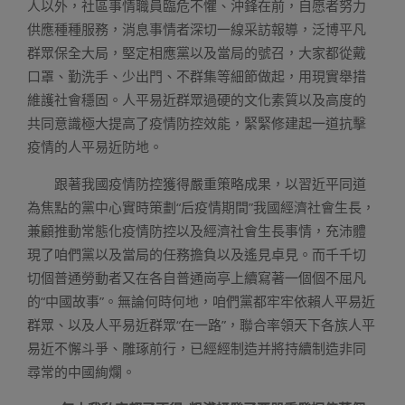
人以外，社區事情職員臨危不懼、沖鋒在前，自愿者努力
供應種種服務，消息事情者深切一線采訪報導，泛博平凡
群眾保全大局，堅定相應黨以及當局的號召，大家都從戴
口罩、勤洗手、少出門、不群集等細節做起，用現實舉措
維護社會穩固。人平易近群眾過硬的文化素質以及高度的
共同意識極大提高了疫情防控效能，緊緊修建起一道抗擊
疫情的人平易近防地。
跟著我國疫情防控獲得嚴重策略成果，以習近平同道
為焦點的黨中心實時策劃“后疫情期間”我國經濟社會生長，
兼顧推動常態化疫情防控以及經濟社會生長事情，充沛體
現了咱們黨以及當局的任務擔負以及遙見卓見。而千千切
切個普通勞動者又在各自普通崗亭上續寫著一個個不屈凡
的“中國故事”。無論何時何地，咱們黨都牢牢依賴人平易近
群眾、以及人平易近群眾“在一路”，聯合率領天下各族人平
易近不懈斗爭、雕琢前行，已經經制造并將持續制造非同
尋常的中國絢爛。