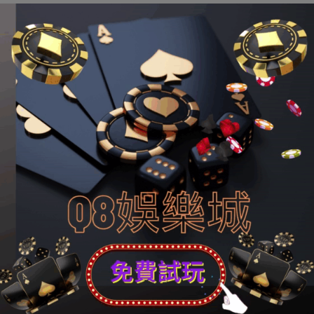
等。“實行電能替換是提高非化石動力比重、晉升動力效
率、淘汰大氣凈化的緊張行動，同時也有益于擴展電力花
費、晉升電氣化程度、提高人平易近生涯質量。”單葆國先
容，2020年前11月，國度電網公司電能替換電量實現
1857億千瓦時，同比增加9%；工業范疇替換電量占比約
60%，包含冶金電爐、工業電汽鍋、建材電窯爐等。
除了電能替換，綠色低碳生長也體目前光伏裝備及元器件
創造等財產的用電量中。2020年11月，江蘇省光伏裝備及
元器件創造以及新動力整車創造用電量同比分手增加
186.7%、54.6%，顯露搶眼。
“絕管客歲面臨諸多考驗，但光伏行業依然堅持安穩增加態
勢，尤為是碳達峰與碳中以及方針提出后，咱們的決心信
念更足了。”天合光能常州以及宿遷組件工場總司理陸振宇
先容，當前市場需求茂盛，組件訂單量足夠，工場根本堅
持滿負荷運行，過年時代也將滿產運轉。