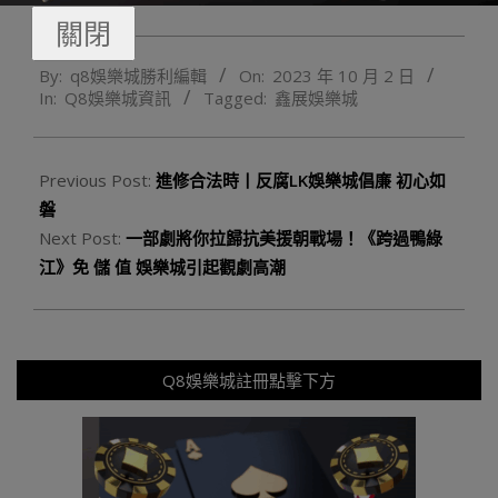
關閉
2023-
By:
q8娛樂城勝利編輯
On:
2023 年 10 月 2 日
10-
In:
Q8娛樂城資訊
Tagged:
鑫展娛樂城
02
Previous Post:
進修合法時丨反腐LK娛樂城倡廉 初心如
磐
Next Post:
一部劇將你拉歸抗美援朝戰場！《跨過鴨綠
江》免 儲 值 娛樂城引起觀劇高潮
Q8娛樂城註冊點擊下方