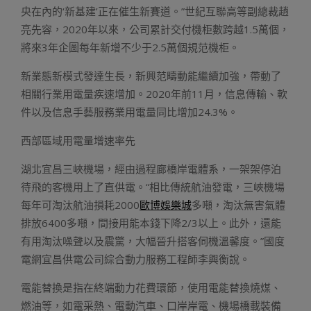
央在內的‘新基建’正在催生新賽道。”世紀互聯高等副總裁趙
亮先容，2020年以來，公司累計交付機柜數跨越1.5萬個，
將來3年企圖每年新增不少于2.5萬個規范機柜。
新業態新模式發達生長，新興范疇動能繼續加強，帶動了
相關行業用電量疾速增加。2020年前11月，信息傳輸、軟
件以及信息手藝服務業用電量同比增加24.3%。
西部區域用電量增速率先
湖北宜昌三峽機場，經由過程廊橋岸電體系，一架架停泊
待飛的客機用上了直供電。“相比傳統航油發電，三峽機場
每年可淘汰航油損耗2000
歐博娛樂城
多噸，淘汰無害氣體
排放6400多噸，間接用能本錢下降2/3以上。此外，還能
有用淘汰噪聲以及震驚，大幅晉升搭客伺機溫馨度。”國度
電網宜昌供電公司綜合動力服務工程師李興衡說。
電能替換是指在終端動力花費環節，使用電能替換燒煤、
燃油等，如電采熱、電動汽車、口岸岸電、機場橋載裝備