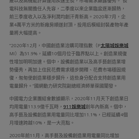
產以及高機能計算運用疾速生長，市場需求顯露優秀。”長
電科技無關擔任人先容，二季度以來企業臨盆逐漸歸熱，
前三季度收入以及凈利潤均創汗青新高。2020年7月，企
業4萬平方米的新廠房順遂封頂，投用后模組封裝產物年產
量將大幅提高。
“2020年12月，中國創造業洽購司理指數（P
太陽城娛樂城
MI）為51.9%，延續10個月位于臨界點以上。創造業規復
性增加明明加速。個中，設備創造業以及高手藝創造業增
勢優秀，再加上住民花費需求穩步開釋、花費市場穩固規
復，匆匆使創造業穩步歸升，這些身分配合支持創造業用
電量歸升。”國網動力研究院副總經濟師單葆國闡發。
中國電力企業團結會數據顯示，2020年11月天下創造業日
均用電量113.9億千瓦時，
911娛樂城
創年內新高。個中，
高手藝及設備創造業用電量同比增加11.1%，已經延續4個
月增速跨越10%，是一大亮點。
2020年前11月，高手藝及設備創造業用電量同比增加