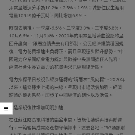
用電量增速分手為10.2%、2.5%、1.9%；城鄉住民生涯用
電量10949億千瓦時，同比增加6.9%。
時間去前推，一季度-6.5%、二季度3.9%、三季度5.8%，
10月6.6%、11月9.4%，2020年的用電量增速曲線總體呈
回升趨向。“跟著疫情失去有用節制，公民經濟繼續穩固規
復，電力花費增速由負轉正，而且呈現穩步歸升態勢。”中
國電力企業團結會電力統計與數據中央無關擔任人先容，
經濟社會生長對電力的花費需求已經規復常態。
電力指標平日被視作經濟運轉的“晴雨表”“風向標”。2020年
以來，這條穩步上揚的曲線，呈現出市場活氣加強、經濟
歸熱的優秀態勢，印證了中國經濟的韌性以及活氣。
創造業規復性增加明明加速
在江蘇江陰長電科技的臨盆車間，智能化裝備再接再勵運
行，一箱箱集成電路產物守候卸車，運去各地。“5G通訊財