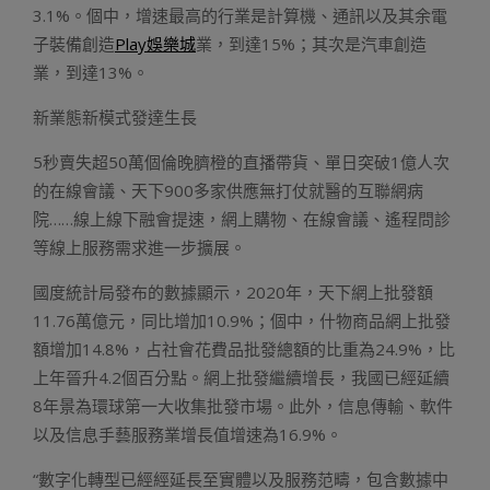
3.1%。個中，增速最高的行業是計算機、通訊以及其余電
子裝備創造
Play娛樂城
業，到達15%；其次是汽車創造
業，到達13%。
新業態新模式發達生長
5秒賣失超50萬個倫晚臍橙的直播帶貨、單日突破1億人次
的在線會議、天下900多家供應無打仗就醫的互聯網病
院……線上線下融會提速，網上購物、在線會議、遙程問診
等線上服務需求進一步擴展。
國度統計局發布的數據顯示，2020年，天下網上批發額
11.76萬億元，同比增加10.9%；個中，什物商品網上批發
額增加14.8%，占社會花費品批發總額的比重為24.9%，比
上年晉升4.2個百分點。網上批發繼續增長，我國已經延續
8年景為環球第一大收集批發市場。此外，信息傳輸、軟件
以及信息手藝服務業增長值增速為16.9%。
“數字化轉型已經經延長至實體以及服務范疇，包含數據中