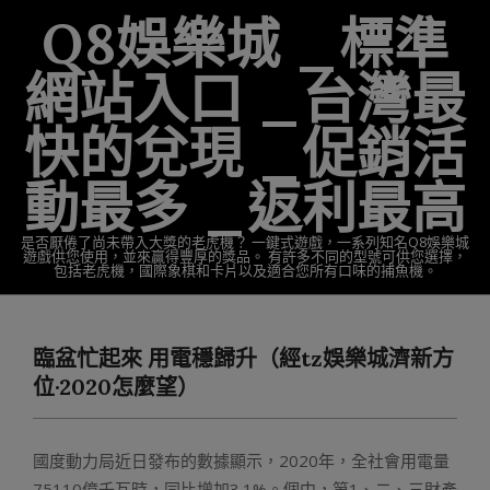
Skip
Q8娛樂城 _標準
to
content
網站入口 _台灣最
快的兌現 _促銷活
動最多 _返利最高
是否厭倦了尚未帶入大獎的老虎機？ 一鍵式遊戲，一系列知名Q8娛樂城
遊戲供您使用，並來贏得豐厚的獎品。 有許多不同的型號可供您選擇，
包括老虎機，國際象棋和卡片以及適合您所有口味的捕魚機。
Primary
Navigation
臨盆忙起來 用電穩歸升（經tz娛樂城濟新方
Menu
位·2020怎麼望）
國度動力局近日發布的數據顯示，2020年，全社會用電量
75110億千瓦時，同比增加3.1%。個中，第1、二、三財產