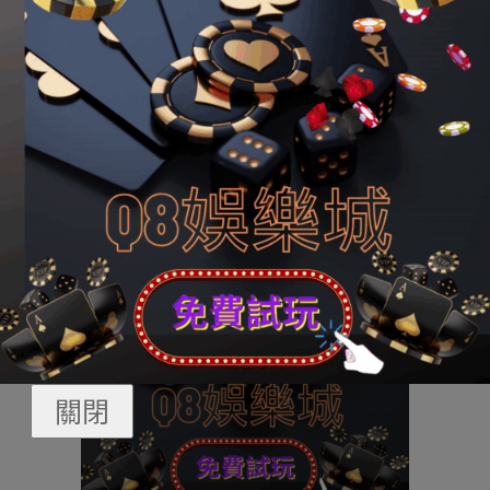
時
Next Post:
九州帳號 記住每一朵翻滾的浪花
Q8娛樂城註冊點擊下方
關閉