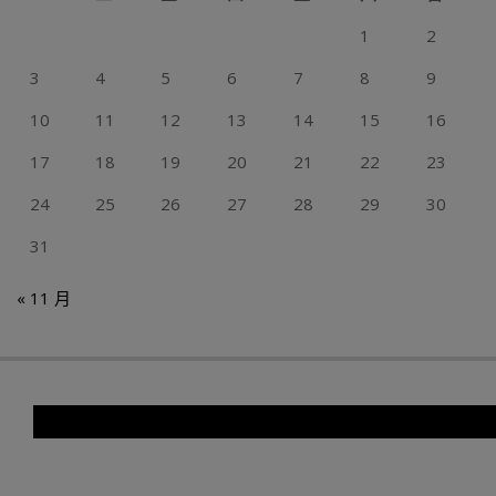
1
2
3
4
5
6
7
8
9
10
11
12
13
14
15
16
17
18
19
20
21
22
23
24
25
26
27
28
29
30
31
« 11 月