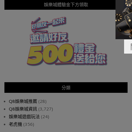
娛樂城體驗金下方領取
分類
Q8娛樂城推薦
(28)
Q8娛樂城資訊
(3,727)
娛樂城遊戲玩法
(24)
老虎機
(356)