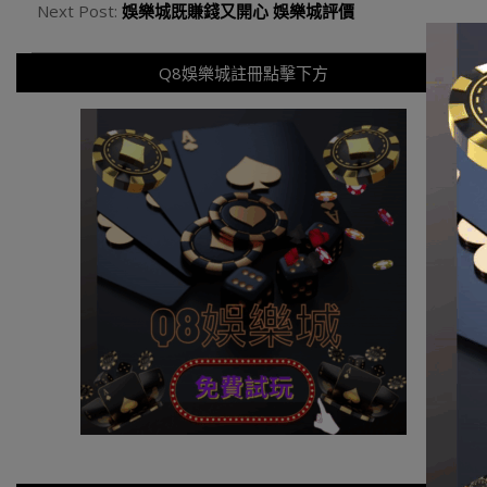
Next Post:
娛樂城既賺錢又開心 娛樂城評價
Q8娛樂城註冊點擊下方