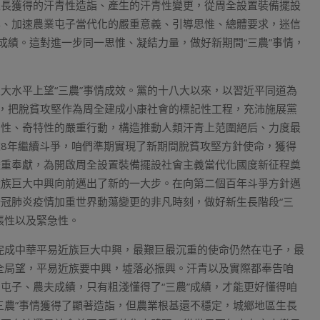
生長獲得的汗青性造詣、產生的汗青性變更，從周全設置裝備擺設
興、加速農業屯子當代化的嚴重意義、引導思惟、總體要求，迷信
成績。這對進一步同一思惟、凝結力量，做好新期間“三農”事情，
大水平上望“三農”事情成效。黨的十八大以來，以習近平同道為
重，把脫貧攻堅作為周全建成小康社會的標記性工程，充沛施展黨
創性、奇特性的嚴重行動，構造推動人類汗青上范圍絕后、力度最
8年繼續斗爭，咱們準期實現了新期間脫貧攻堅方針使命，獲得
嚴重奉獻，為開啟周全設置裝備擺設社會主義當代化國度新征程奠
近族巨大中興向前邁出了新的一大步。在向第二個百年斗爭方針邁
冠肺炎疫情加重世界動蕩變更的非凡時刻，做好新生長階段“三
張性以及緊急性。
完成中華平易近族巨大中興，最艱巨最沉重的使命仍然在屯子，最
全局望，平易近族要中興，墟落必振興。汗青以及實際都奉告咱
屯子、農夫成績，只有粗淺懂得了“三農”成績，才能更好懂得咱
三農”事情獲得了顯著造詣，但農業根基還不穩定，城鄉地區生長