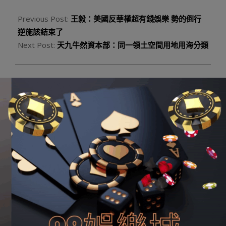
Previous Post:
王毅：美國反華權超有錢娛樂 勢的倒行
逆施該結束了
Next Post:
天九牛然資本部：同一領土空間用地用海分類
Q8娛樂城註冊點擊下方