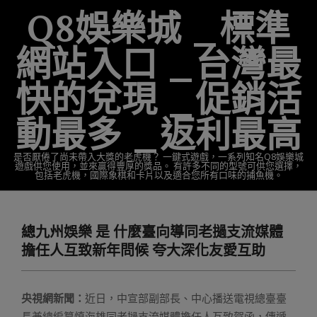
Skip
Q8娛樂城 _標準
to
content
網站入口 _台灣最
快的兌現 _促銷活
動最多 _返利最高
是否厭倦了尚未帶入大獎的老虎機？ 一鍵式遊戲，一系列知名Q8娛樂城
遊戲供您使用，並來贏得豐厚的獎品。 有許多不同的型號可供您選擇，
包括老虎機，國際象棋和卡片以及適合您所有口味的捕魚機。
Primary
Navigation
總九州娛樂 是 什麼臺向導同老撾支流媒體
Menu
擔任人互致新年問候 夸大深化友愛互助
央視網新聞：
近日，中宣部副部長、中心播送電視總臺臺
長兼總編纂慎海雄同老撾支流媒體擔任人互致賀函，傳遞