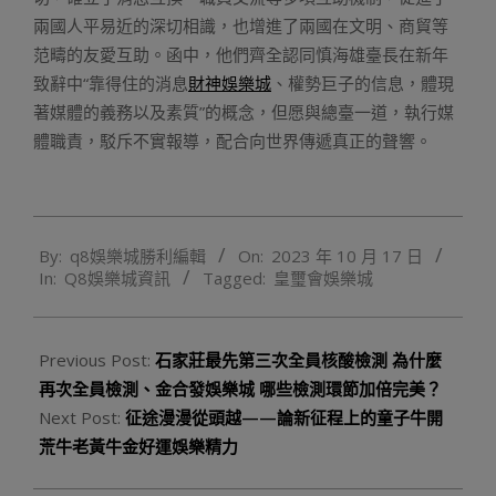
兩國人平易近的深切相識，也增進了兩國在文明、商貿等
范疇的友愛互助。函中，他們齊全認同慎海雄臺長在新年
致辭中“靠得住的消息
財神娛樂城
、權勢巨子的信息，體現
著媒體的義務以及素質”的概念，但愿與總臺一道，執行媒
體職責，駁斥不實報導，配合向世界傳遞真正的聲響。
2023-
By:
q8娛樂城勝利編輯
On:
2023 年 10 月 17 日
10-
In:
Q8娛樂城資訊
Tagged:
皇璽會娛樂城
17
Previous Post:
石家莊最先第三次全員核酸檢測 為什麼
再次全員檢測、金合發娛樂城 哪些檢測環節加倍完美？
Next Post:
征途漫漫從頭越——論新征程上的童子牛開
荒牛老黃牛金好運娛樂精力