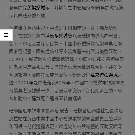
新年問
完美娛樂城
候，并期待在中老建交60周年之際持續
深化媒體友愛互助。
慎海雄在賀函中說，中總是山川相連的社會主義友愛鄰
邦，在習近平總布
博馬娛樂城
告以及老撾向導人的親自引
領下，中老友愛深切民氣。中國中心播送電視總臺與老撾
國度電視臺、國度通信社等支流媒體一向堅持優秀互助。
2020年，新冠肺炎疫情囊括環球。中國中心播送電視總臺
向老撾國度電視臺等支流媒體供應大批消息素材，并多次
互助報導，實時發布究竟實情、傳達公理
萬來博娛樂城
之
聲。2021年是中老建交60周年，中國中心播送電視總臺愿
持續與老撾媒體一道，弘揚傳統交情，深化交流互助，聯
袂推動中老運氣配合體設置裝備擺設。
老撾國度電視臺臺長本昭·皮吉、老撾國度通信社社長坎培·
皮拉帕在賀函中向中國中心播送電視總臺全體員工整以新
年問候。他們透露表現，最近幾年來與總臺的互助賡續深
切，確立了消息互換、職員交流等多項互助機制，促進了