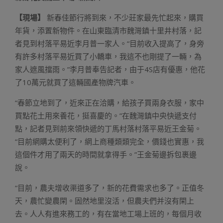
【現場】
新春佳節行將到來，不少莊家最先忙起來，購買
年貨，添置新物件。在山東臨清市魏灣鎮十里井村落，記
者見到村落平易近李月普一家人。“目前收入提高了，身旁
有許多村落平易近買了小轎車，我這不也剛提了一輛，為
家人遮風擋雨。”李月普奉告記者，由于4S店有優惠，他花
了10萬元就買了這輛國產物牌汽車。
“春節立地到了，近來正在洽購，給孩子買兩身衣服，家中
買點花土用來養花，挺喜慶的。”在魏灣鎮中央快遞支付
點，記者見到前來領快遞的丁馬村落村落平易近王金菊。
“目前網購太便利了，網上商種類類完全，價錢也實惠，我
這個件才用了兩天的時間就拿得手。”王金菊邊拆包裹邊
說。
“目前，農夫增收渠道多了，新的花費需求也多了。正值冬
天，農忙變農閑。固然地里沒活，但農夫們并沒有閑上
去。人人有進來務工的，有在當地工場上班的，每個月收