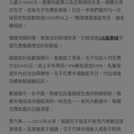
入最少4000元。跟著快遞業以及互聯網的生長，網購也深
切屯子，成為屯子花費新業態。已往一年咱們鎮均勻一天
接受的快遞數就達3000件以上。”魏灣鎮黨委副布告、鎮長
魏薇說。
像魏灣鎮同樣，被激活的縣域經濟，已經成為
Q8娛樂城
中
國花費繼續增加的新動能。
國度統計局數據顯示，客歲前三季度，屯子住民人均花費
付出9430元，由上半年降低1.6%轉為增加0.8%，名義增
速年內初次由降轉增，屯子花費市場動能充分，付出增速
持續跨越城鎮住民。
數據顯示，在中國，縣鄉住民盤踞總生齒的荊棘銅駝，縣
鄉市場成為中國經濟的一抹亮色。一系列大數據中，縣鄉
花費新趨向日趨清楚：
買汽車——2013年以來，我國屯子每百戶家用汽車數目逐
漸增長，且增速高于城鎮，屯子汽車市場進入相對于較快