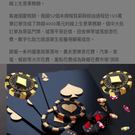
線上生意業務額。
客歲國慶假期，我國52個未摘帽貧窮縣經由過程近103萬
筆訂單完成了跨越4000萬元的線上生意業務額，個中大批
訂單為景區門票、墟落平易近宿、田舍樂等墟落旅游花
費，數字化助力旅游業生長獲得顯著成效。
跟著一系列優惠政策落地，農夫更樂意花費，汽車、家
電、餐飲等大宗花費、重點花費成為縣鄉花費市場“頂梁
柱”，為關上縣鄉花費市場供應了新的風口。
家電惠平易
博客娛樂城
近補助運動惠及墟落庶民。新華社
發
在山東省臨清市魏灣鎮快遞收發中央，村落平易近正在支
付快遞。周曉穎攝/光亮圖片