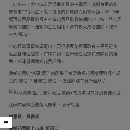
一向以來，大中城市是增進花費的主戰場，縣鄉海量的花
費需求有待叫醒，屯子飛騰的花費熱心仍需呵護。2019年
墟落花費品批發額占社會花費品批發總額的14.7%，與屯子
廣袤的空間、浩繁的生齒相比，還有較大成漫空間，堪稱
一片“藍海”。
中心經濟事情會議提出，要把擴展花費同改良人平易近生
涯品格結合起來。有序勾銷一些行政性限定花費購買的規
則，充沛發掘縣鄉花費后勁。
縣鄉花費的“貧礦”應若何開采？激活縣鄉花費還面對哪些成
長的“懊惱”？若何往“懊惱”，激活縣鄉花費新潛能？
江蘇句容鮮艷墟落入畫來。 新華社發
樂意買、買得起——
縣鄉花費關上市場“新風口”