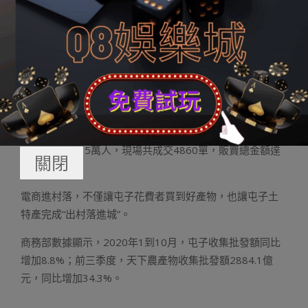
穩待業、匆匆增收——
電商+物流進村落晉升花費方便度
【案例】
前不久，河北省邯鄲市館陶縣電商園直播基地舉
辦的館陶2020電商直播節“奇怪館陶，網紅來了”遭到網平
易近普遍存眷。9位館陶縣當地網紅領銜直播，直播間按最
岑嶺在耳目數統計跨越35萬人，累計進直播間旁觀人數超
財神娛樂城
125萬人，現場共成交4860單，販賣總金額達
關閉
26萬元。
電商進村落，不僅讓屯子花費者買到好產物，也讓屯子土
特產完成“出村落進城”。
商務部數據顯示，2020年1到10月，屯子收集批發額同比
增加8.8%；前三季度，天下農產物收集批發額2884.1億
元，同比增加34.3%。