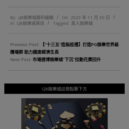
2023-
By:
q8娛樂城勝利編輯
On:
2023 年 11 月 30 日
11-
In:
Q8娛樂城資訊
Tagged:
真人娛樂城
30
Previous Post:
【“十三五”造詣巡禮】打造PG娛樂世界級
機場群 助力國度經濟生長
Next Post:
市場通博娛樂城“下沉”拉動花費回升
Q8娛樂城註冊點擊下方