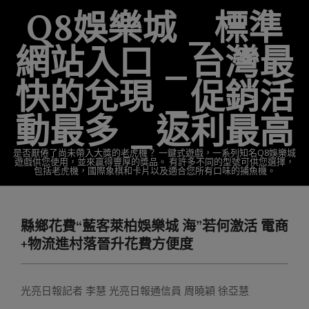
Skip
Q8娛樂城 _標準
to
content
網站入口 _台灣最
快的兌現 _促銷活
動最多 _返利最高
是否厭倦了尚未帶入大獎的老虎機？ 一鍵式遊戲，一系列知名Q8娛樂城
遊戲供您使用，並來贏得豐厚的獎品。 有許多不同的型號可供您選擇，
包括老虎機，國際象棋和卡片以及適合您所有口味的捕魚機。
Primary
Navigation
縣鄉花費“藍客萊柏娛樂城 海”若何激活 電商
Menu
+物流進村落晉升花費方便度
光亮日報記者 李慧 光亮日報通信員 周曉穎 徐亞慧