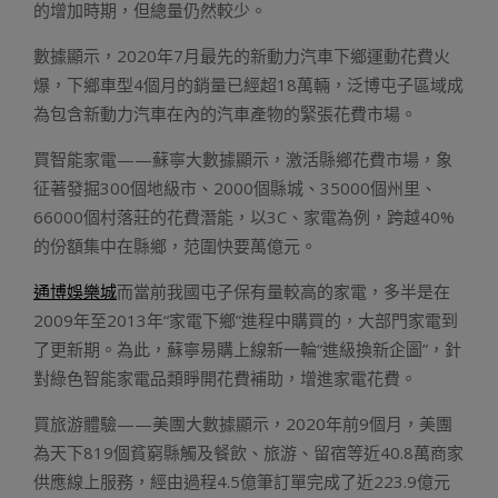
的增加時期，但總量仍然較少。
數據顯示，2020年7月最先的新動力汽車下鄉運動花費火
爆，下鄉車型4個月的銷量已經超18萬輛，泛博屯子區域成
為包含新動力汽車在內的汽車產物的緊張花費市場。
買智能家電——蘇寧大數據顯示，激活縣鄉花費市場，象
征著發掘300個地級市、2000個縣城、35000個州里、
66000個村落莊的花費潛能，以3C、家電為例，跨越40%
的份額集中在縣鄉，范圍快要萬億元。
通博娛樂城
而當前我國屯子保有量較高的家電，多半是在
2009年至2013年“家電下鄉”進程中購買的，大部門家電到
了更新期。為此，蘇寧易購上線新一輪“進級換新企圖”，針
對綠色智能家電品類睜開花費補助，增進家電花費。
買旅游體驗——美團大數據顯示，2020年前9個月，美團
為天下819個貧窮縣觸及餐飲、旅游、留宿等近40.8萬商家
供應線上服務，經由過程4.5億筆訂單完成了近223.9億元