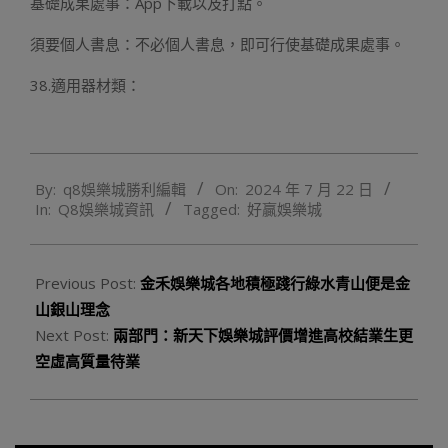
基礎成果處事：App下載以及打點。
須要個人書息：不必個人書息，即可行使基礎成果處事。
38.適用器材類：
2024-
By:
q8娛樂城勝利編輯
On:
2024 年 7 月 22 日
07-
In:
Q8娛樂城資訊
Tagged:
好贏娛樂城
22
Previous Post:
金禾娛樂城各地積極踐行綠水青山便是金
山銀山理念
Next Post:
兩部門：新天下娛樂城評價增進高校結業生更
空虛高質量待業