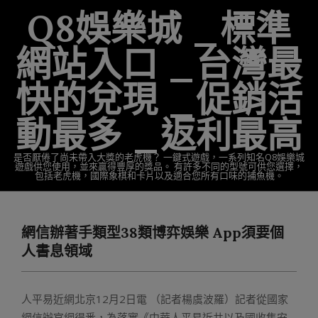
Skip
Q8娛樂城 _標準
to
content
網站入口 _台灣最
快的兌現 _促銷活
動最多 _返利最高
是否厭倦了尚未帶入大獎的老虎機？ 一鍵式遊戲，一系列知名Q8娛樂城
遊戲供您使用，並來贏得豐厚的獎品。 有許多不同的型號可供您選擇，
包括老虎機，國際象棋和卡片以及適合您所有口味的捕魚機。
Primary
Navigation
網信辦著手類型38類博弈娛樂 App須要個
Menu
人書息領域
人平易近網北京12月2日電 （記者楊虞波羅）記者從國家
網信辦官網得悉，為落實《中華人平易近共以及國收集安