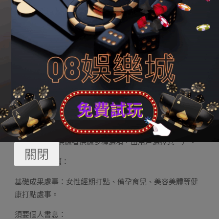
19.學習教誨類：
基礎成果處事：在線領導、收集教室等。
須要個人書息：注冊用戶挪移德律風號碼或者其余真實身
份信息（App供應者供應多種選項，由用戶選擇其一）。
20.當地糊口類：
基礎成果處事：家政培修、家居裝修、二手閑置物品買賣
營業等一樣平常糊口處事。
須要個人書息：注冊用戶挪移德律風號碼或者其余真實身
份信息（App供應者供應多種選項，由用戶選擇其一）。
關閉
21.女性健康類：
基礎成果處事：女性經期打點、備孕育兒、美容美體等健
康打點處事。
須要個人書息：