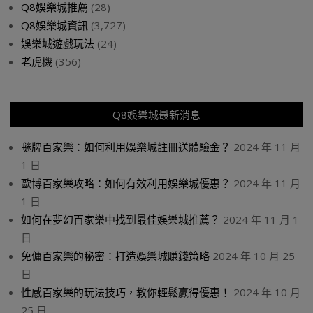
Q8娛樂城推薦
(28)
Q8娛樂城資訊
(3,727)
娛樂城遊戲玩法
(24)
老虎機
(356)
Q8娛樂城最新消息
瞇牌百家樂：如何利用娛樂城註冊送體驗金？
2024 年 11 月
1 日
歐博百家樂攻略：如何有效利用娛樂城優惠？
2024 年 11 月
1 日
如何在夢幻百家樂中找到最佳娛樂城推薦？
2024 年 11 月 1
日
免傭百家樂的秘密：打造娛樂城賺錢策略
2024 年 10 月 25
日
性感百家樂的玩法技巧，教你輕鬆贏得優惠！
2024 年 10 月
25 日