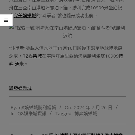
舟在三亞南山港船埠靠泊下錨，勝利完成10909米坐底紀
錄
完美娛樂城
的“斗爭者”號也隨舟成功出航。
“斗爭者”號載人潛水器于11月10日順遂下潛至地球陸地最
深處，
TZ娛樂城
在寧靖洋馬里亞納海溝勝利坐底10909
博
弈 通
米。
耀發娛樂城
2024-
By:
q8娛樂城勝利編輯
On:
2024 年 7 月 26 日
07-
In:
Q8娛樂城資訊
Tagged:
博弈娛樂城
26