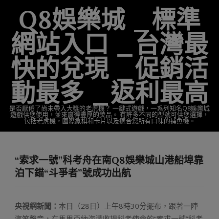
Skip
Q8娛樂城 _標準
to
content
網站入口 _台灣最
快的兌現 _促銷活
動最多 _返利最高
是否厭倦了尚未帶入大獎的老虎機？ 一鍵式遊戲，一系列知名Q8娛樂城
遊戲供您使用，並來贏得豐厚的獎品。 有許多不同的型號可供您選擇，
包括老虎機，國際象棋和卡片以及適合您所有口味的捕魚機。
Primary
Navigation
“索求一號”科考舟在南Q8娛樂城山港船埠靠
Menu
泊下錨“斗爭者”號成功出航
央視網新聞：
本日（28日）上午8時30分擺布，跟著一陣
汽笛聲音，在馬里亞納海溝收場科考使命的“索求一號”科考