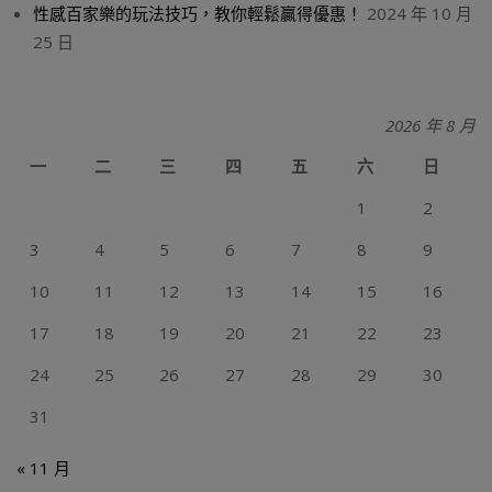
性感百家樂的玩法技巧，教你輕鬆贏得優惠！
2024 年 10 月
25 日
2026 年 8 月
一
二
三
四
五
六
日
1
2
3
4
5
6
7
8
9
10
11
12
13
14
15
16
17
18
19
20
21
22
23
24
25
26
27
28
29
30
31
« 11 月