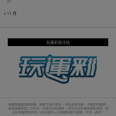
31
« 11 月
玩運彩投注站
幾種遊戲選項既有趣，簡單又易於使用。 特別會員活動，不穩定的優惠，
新會員獲得第二次折扣，並進站消防速度。 您可以玩各種各樣的遊戲，提
供非常優惠的折扣，並且提供 24 小時網站客戶服務。今年，去吧！