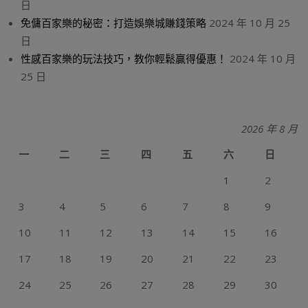
日
免傭百家樂的秘密：打造娛樂城賺錢策略
2024 年 10 月 25
日
性感百家樂的玩法技巧，教你輕鬆贏得優惠！
2024 年 10 月
25 日
2026 年 8 月
一
二
三
四
五
六
日
1
2
3
4
5
6
7
8
9
10
11
12
13
14
15
16
17
18
19
20
21
22
23
24
25
26
27
28
29
30