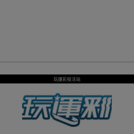
玩運彩投注站