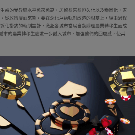
移生齒的受教導水平愈來愈高，居留愈來愈恒久化以及穩固化，家
提。從政策層面來望，要在深化戶籍軌制改造的根基上，經由過程
易近化掛鉤的軌制設計，激起各城市當局自動辦理農業轉移生齒成
在城市的農業轉移生齒進一步融入城市，加強他們的回屬感，使其
8娛樂城資訊
Tagged:
威博娛樂城
明設置裝備擺設推動墟落管理
初一公里”