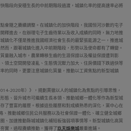
加快階段向安穩生長的中前期階段過渡，城鎮化率的提高速率必將
重點會隨之賡續調整。在城鎮化的加快階段，我國恒河沙數的屯子
利開釋進去，在辦理屯子生齒待業以及收入成績的同時，無力地推
。城鎮化不僅是推進我國經濟社會生長的最緊張能源之一，推進城
。然而，跟著城鎮化進入中前期階段，形勢以及使命都有了轉變。
高質量融入城市，農業轉移生齒的生涯保證以及權益保證遭到影
張、領土空間開發凌亂、生態情況壓力加大、住房價錢下跌過快等
效率的同時，更要注意城鎮化質量，推動以工資焦點的新型城鎮
014-2020年）》，規劃貫徹以人的城鎮化為焦點的引導思惟，
及形態、晉升城市可繼續生長本領、推動城鄉一體化等作為新型城
積存了豐富的履歷。根據這些履歷和對成績熟悉的深化，黨中心在
策略、推動城鄉住民公共服務以及社會保證一體化、確立健全城鄉
市圈、加速推動縣城城鎮化補短板強弱項事情等。新型城鎮化高質
續夯實，過程賡續推動，獲得了
玖天娛樂城
嚴重進鋪。