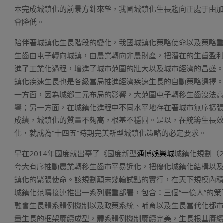
本完成城鎮化的前景方針來望，我國城鎮化生長趨向正處于由
會降低。
陪伴著城鎮化生長階段的變化，我國城鎮化策略使命以及策略
生齒由屯子轉向城鎮，由農業轉向非農財產，把潛在的生齒盈
進了工業化過程，增進了城市范圍的壯大以及城市經濟的昌盛
鎮化疾速生長也是各級當局推進經濟疾速生長的自動策略選擇
一方面，因為城鄉二元布局的影響，大范圍屯子轉移生齒沒法
響；另一方面，在城鎮化進程中不同水平地存在著城市無序擴
成績，城鎮化的質量不夠高，根基不穩固。是以，在統籌生長
化，就成為“十四五”時期完美新型城鎮化策略的必定要求。
早在2014年國度就出臺了《國度新型
通博娛樂城
城鎮化規劃（2
夸大有序推動農業轉移生齒市平易近化，把優化城鎮化結構以
鎮化的緊張使命。該規劃顛末幾輪試點的實行，在天下規模內
城鎮化范疇接連推出一系列嚴重部署，包含：三個“一億人”的
融會生長體系體例機制以及政策系統、哺育以及生長當代化都
量生長的框架賡續成型，體系體例機制賡續完美，生長根基賡