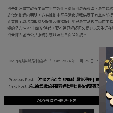
四是加速農業轉移生齒市平易近化。從個別層面來望，農業轉
庭化流動趨向明明，這為推動市平易近化過程供應了有益的前
確立健全轉移領取以及設置裝備擺設用地與農業轉移生齒市平
績的努力性。“十四五”時代，要推進已經經恒久棲身以及生涯
齊全歸入城市公共服務系統以及社會保證系統。
2024-
By:
q8娛樂城勝利編輯
On:
2024 年 3 月 26 日
In:
Q
03-
26
Previous Post:
【中國之治@文明解碼】雲集漫評 | 依托文
Next Post:
必出金娛樂城評價買通數字信息在墟落管理中的“最
Q8娛樂城註冊點擊下方