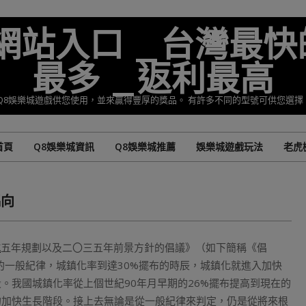
準網站入口 _台灣最快
最多 _返利最高
Q8娛樂城遊戲供您使用，並來贏得豐厚的獎品。 有許多不同的型號可供您選
首頁
Q8娛樂城資訊
Q8娛樂城推薦
娛樂城遊戲玩法
老虎
Primary
Navigation
Menu
偏向
城
五年規劃以及二〇三五年前景方針的倡議》（如下簡稱《倡
的一般紀律，城鎮化率到達30%擺布的時辰，城鎮化就進入加快
。我國城鎮化率從上個世紀90年月早期的26%擺布提高到現在的
化的加快生長階段。接上去無論是從一般紀律來判定，仍是從將來根