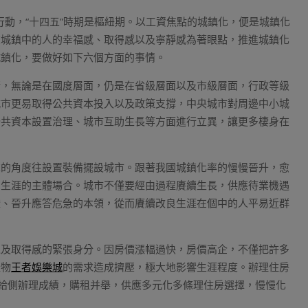
行動，“十四五”時期是樞紐期。以工資焦點的城鎮化，便是城鎮化
在城鎮中的人的幸福感、取得感以及寧靜感為著眼點，推進城鎮化
城鎮化，要做好如下六個方面的事情。
衡，無論是在國度層面，仍是在省級層面以及市級層面，行政等級
城市更易取得公共資本投入以及政策支撐，中央城市對周邊中小城
公共資本設置治理、城市互助生長等方面進行立異，讓更多棲身在
求的角度往設置裝備擺設城市。跟著我國城鎮化率的慢慢晉升，愈
們生涯的主體場合。城市不僅要經由過程賡續生長，供應待業機遇
證、晉升應答危急的本領，從而賡續改良生涯在個中的人平易近群
以及取得感的緊張身分。因房價漲幅過快，房價高企，不僅把許多
產物
王者娛樂城
的需求造成擠壓，極大地影響生涯程度。辦理住房
供給側辦理成績，購租并舉，供應多元化多條理住房選擇，慢慢化