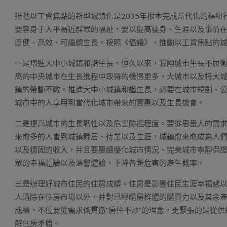
推動以工資焦點的新型城鎮化是2035年根本完成當代化的樞紐
要容身于人平易近群眾的福祉，要以提高棲身、生涯以及事情
康健、高效、可繼續生長。按照《倡議》，推動以工資焦點的
一是增進大中小城鎮和諧生長。恒久以來，我國城市生長不屈
高的中央城市在生長進程中取得的機遇更多，大城市以及特大
鎮的帶動不敷。推進大中小城鎮和諧生長，必要在城市規劃、
城市中的人享用到當代化城市帶來的實惠以及生長機會。
二是提高城市的生長韌性以及危害防控程度。要從思量人的需
來愈多的人會到城鎮靜居、待業以及生涯，城鎮愈來愈成為人
以及穩固的收入，并且要賡續優化城市情況、完美城市寧靜保
眾的幸福體驗以及溫馨體驗，下降各類危害的產生概率。
三是辦理好城市住民的住房成績。住房是影響住民生涯幸福感
人清除在住房市場以外，并對已經購房群體的購買力以及其余
成績，不僅要從需求側貫徹“房住不炒”的理念，更緊張的是從
解住房矛盾。