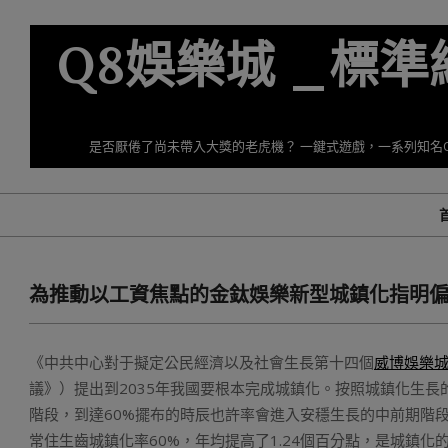
Skip
to
Q8娛樂城 _標
content
是否厭倦了尚未帶入大獎的老虎機？ 一鍵式遊戲，一系列知名
為推動以工資焦點的金鈦娛樂新型城鎮化指明
《中共中心對于擬定公民經濟以及社會生長第十四個
威博娛樂
議》）提出到2035年我國要根本完成城鎮化。按照城鎮化生長
階段，到達60%擺布的時辰也許率會進入安穩生長的中前期階段
常住生齒城鎮化率60%，年均提高了1.24個百分點，是城鎮