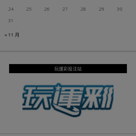
24
25
26
27
28
29
30
31
« 11 月
玩運彩投注站