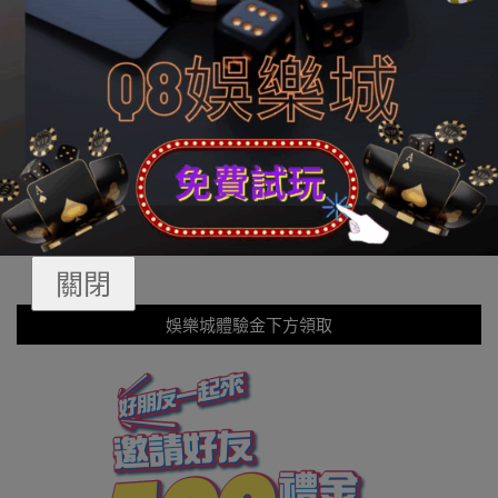
關閉
娛樂城體驗金下方領取