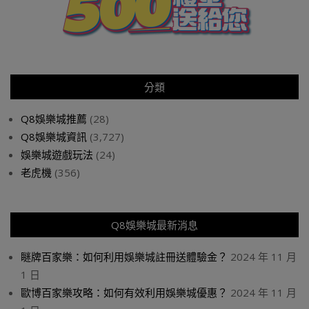
分類
Q8娛樂城推薦
(28)
Q8娛樂城資訊
(3,727)
娛樂城遊戲玩法
(24)
老虎機
(356)
Q8娛樂城最新消息
瞇牌百家樂：如何利用娛樂城註冊送體驗金？
2024 年 11 月
1 日
歐博百家樂攻略：如何有效利用娛樂城優惠？
2024 年 11 月