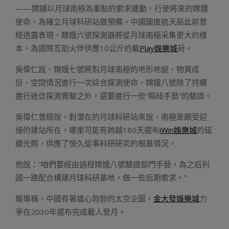
——開鋪以月球南極為重點的索求運動，行使將來的嫦娥
使命，為確立月球科研站做預備。中國國度航天局此前曾
經透露表現，嫦娥六號探測器將從月球南極采集更大的樣
本，為國際互助火伴供應10公斤的載
Play娛樂城
荷。
吳偉仁說，嫦娥七號將對月球南極的地形地貌、物資成
份、空間情況進行一次綜合探測使命，嫦娥八號除了持續
進行迷信探測實驗之外，還要進行一些“樞紐手藝”的驗證。
吳偉仁曾經說，對潛在的月球科研站來說，南極是頗受迎
接的建站所在，哪里可能有跨越180天擺布
iWin娛樂城
的延
續光照，供應了恒久從事科研研究的根基情況。
他說：“咱們要經由過程嫦娥八號驗證部門手藝，為之后列
國一路配合構建月球科研基地，做一些后期索求。”
報導稱，中國有著雄心勃勃的太空企圖，
金大發娛樂城
力
爭在2030年擺布完成載人登月。