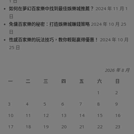
1 日
如何在夢幻百家樂中找到最佳娛樂城推薦？
2024 年 11 月 1
日
免傭百家樂的秘密：打造娛樂城賺錢策略
2024 年 10 月 25
日
性感百家樂的玩法技巧，教你輕鬆贏得優惠！
2024 年 10 月
25 日
2026 年 8 月
一
二
三
四
五
六
日
1
2
3
4
5
6
7
8
9
10
11
12
13
14
15
16
17
18
19
20
21
22
23