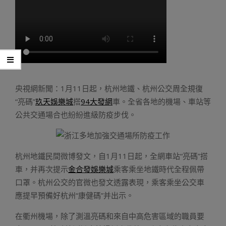
央視網新聞：1月11日起，杭州地鐵、杭州公交周全規復
“亮碼”
玖天娛樂城
搭
94大發網
車。全省各地的機場、車站等
公共交通場合也紛紛進級防疫步伐。
杭州地鐵民間微博發文，自1月11日起，全網車站“亮碼”搭
車，并再次提示
金合發娛樂城
乘客乘坐地鐵時代全程佩帶
口罩。杭州公交的官微也發文透露表現，乘客乘坐公交車
應提早預備好杭州“康健碼”并出示。
在衢州機場，除了測溫亮碼和來自中高危害區域的職員要