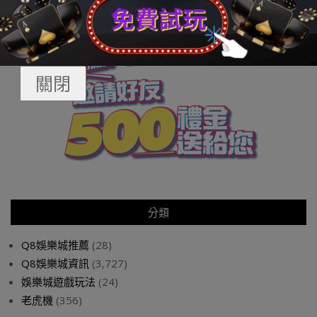
娛樂城體驗金下方領取
關閉
分類
Q8娛樂城推薦
(28)
Q8娛樂城資訊
(3,727)
娛樂城遊戲玩法
(24)
老虎機
(356)