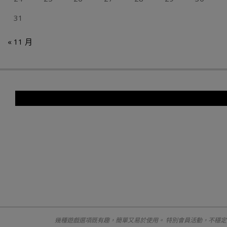
31
« 11 月
幾種遊戲選項既有趣，簡單又易於使用。 特別會員活動，不穩定