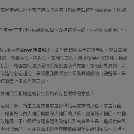
更高程度靜態均衡若何造成？經濟日報記者就這些成績采訪了國務
？夸大“牢牢扭住供給側布局性改造這條主線，注意需求側治理”，
類市場主體需
iWin娛樂城
求，周全開釋需求活氣與后勁，緊緊掌握
針的一項龐大性、體系性、策略性工程，觸及擴展內需策略、構建
配軌制、增強當代暢通流暢系統設置裝備擺設、擴展對外凋謝、造
化改造的必定趨向，是順應我國經濟生長階段轉變的自動選擇，是
圍經濟體上風的內涵要求。
際雙輪回互相增進的新生長格式有甚麼樣的意義？
內活潑力源。新生長格式要處置好供給與需求的瓜葛，處置好臨
葛，處置好海內大輪回與國際大輪回的瓜葛，處置好大輪回、中輪
性改造同一于中國經濟體系體例改造以及高質量生長，造成供給與
意需求側治理，在注意需求側治理時繼續深化供給側布局性改造。