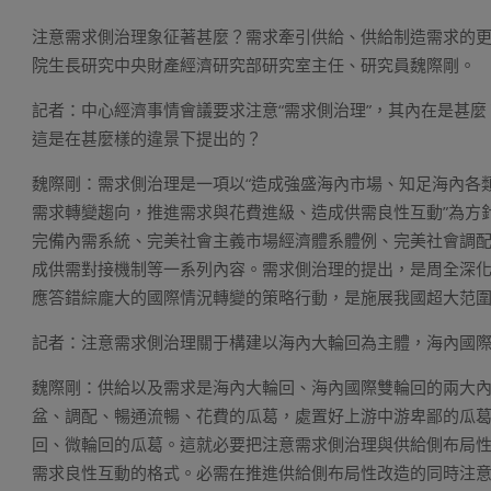
注意需求側治理象征著甚麼？需求牽引供給、供給制造需求的
院生長研究中央財產經濟研究部研究室主任、研究員魏際剛。
記者：中心經濟事情會議要求注意“需求側治理”，其內在是甚麼
這是在甚麼樣的違景下提出的？
魏際剛：需求側治理是一項以“造成強盛海內市場、知足海內各
需求轉變趨向，推進需求與花費進級、造成供需良性互動”為方
完備內需系統、完美社會主義市場經濟體系體例、完美社會調
成供需對接機制等一系列內容。需求側治理的提出，是周全深
應答錯綜龐大的國際情況轉變的策略行動，是施展我國超大范
記者：注意需求側治理關于構建以海內大輪回為主體，海內國
魏際剛：供給以及需求是海內大輪回、海內國際雙輪回的兩大
盆、調配、暢通流暢、花費的瓜葛，處置好上游中游卑鄙的瓜
回、微輪回的瓜葛。這就必要把注意需求側治理與供給側布局
需求良性互動的格式。必需在推進供給側布局性改造的同時注