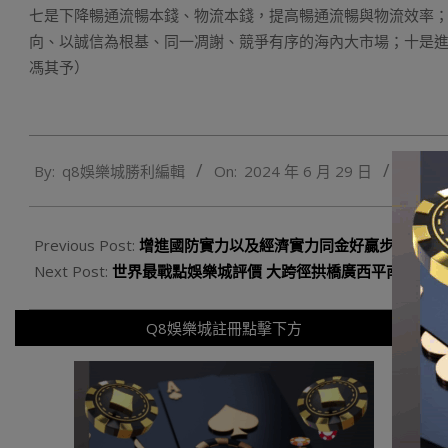
七是下降暢通流暢本錢、物流本錢，提高暢通流暢與物流效率
向、以誠信為根基、同一凋謝、競爭有序的海內大市場；十是進
馮其予）
2024-
By:
q8娛樂城勝利編輯
On:
2024 年 6 月 29 日
In:
Q
06-
29
Previous Post:
增進國防實力以及經濟實力同金好贏步晉升
Next Post:
世界最戰點娛樂城評價 大跨徑拱橋廣西平南三橋建
Q8娛樂城註冊點擊下方