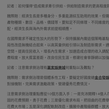
記者：若何懂得“造成需求牽引供給、供給制造需求的更高程度靜
魏際剛：經濟生長是多種身分、多重能源綜互助用的效果，但
產物種類、數目、品格、價錢等，要知足不同條理、不同維度
配，經濟生長與海內外需求前提相順應。
在國際需求不確定性加大的形勢下，保持擴展內需這個策略基
局性改造無機結合起來，以高質量供給引領以及制造新需求。
空間。提高住民收入，增長內生需求，加速造成合理的收入調
費程度。放大貧富差距，改良住民生涯，修建社會寧靜網以加
記者：注意需求側治理有
贏家娛樂城
何重點以及難點？
魏際剛：需求側治理是個體系性工程，要擬定好國度總
金合發
對接機制，完美需求激勵政策，營建優秀花費情況。
注意需求側治理重點應從10個方面入手：一是充沛開釋14億
固的花費預期，勇于花費；三是優化需求布局，把扭曲的花費
花費大市場；五是深化調配軌制改造，擴展中產階級群體，放