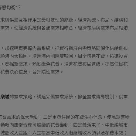
態均衡”？
需求與供給互相作用是最根基性的能源。經濟系統、布局、結構和
的需求，使經濟系統與各類需求相吻合，經濟布局與需求布局相婚
點，加速哺育完備內需系統，把實行擴展內需策略同深化供給側布
通順海內大輪回，增進海內國際雙輪回，周全增進花費，拓鋪投資
配，發掘新需求，勉勵綠色花費，增進花費布局進級，提高住民花
強花費決心信念，晉升隱性需求。
娛樂城
體需求策略，構建完備需求系統，健全需求傳導機制、供需
人花費需求的偉大后勁；二是重塑住民的花費決心信念，使民眾有穩
舉動轉向康健合理可繼續的花費舉動；四是激活屯子、中低線城市
大城鄉收入差距；六是提高中低收入階級增收本領以及花費本領；