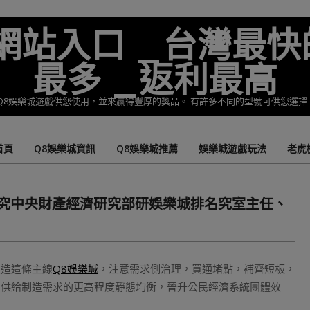
準網站入口 _台灣最快
最多 _返利最高
Q8娛樂城遊戲供您使用，並來贏得豐厚的獎品。 有許多不同的型號可供您選
首頁
Q8娛樂城資訊
Q8娛樂城推薦
娛樂城遊戲玩法
老虎
Primary
Navigation
Menu
究中央財產經濟研究部研娛樂城排名究室主任、
改造這條主線
Q8娛樂城
，注意需求側治理，買通堵點，補齊短板，
、供給制造需求的更高程度靜態均衡，晉升公民經濟系統團體效