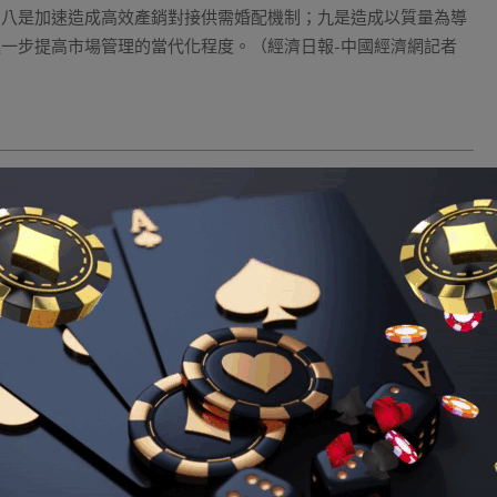
；八是加速造成高效產銷對接供需婚配機制；九是造成以質量為導
一步提高市場管理的當代化程度。（經濟日報-中國經濟網記者
8娛樂城資訊
Tagged:
hoya娛樂城
成通車