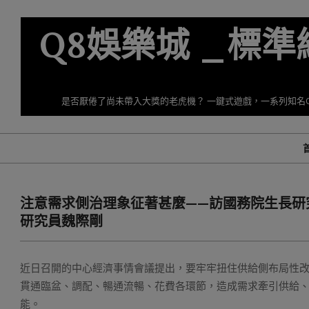
Skip
to
Q8娛樂城 _標
content
是否厭倦了尚未帶入大獎的老虎機？ 一鍵式遊戲，一系列知名
注意需求側治理象征著甚麼——訪國務院生長研
研究員魏際剛
近日召開的中心經濟事情會議提出，要牢牢扭住供給側布局性
貫通臨盆、調配、暢通流暢、花費各環節，造成需求牽引供給
能。