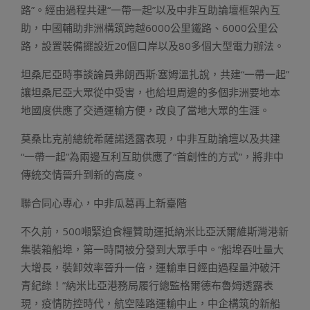
路”。經由過程共建“一帶一起”以及中非互助論壇框架內互
助，中國輔助非洲構筑跨越6000公里鐵路、6000公里公
路，設置裝備擺設近20個口岸以及80多個大型電力辦法。
坦桑尼亞時事談論員弗朗西斯·塞姆溫扎說，共建“一帶一起”
讓坦桑尼亞大眾從中受害，也給坦周邊的多個非洲要地本
地國度供應了交通運輸方便，改良了當地大眾的生涯。
莫桑比克前總統希薩諾透露表現，中非互助論壇以及共建
“一帶一起”為兩邊互利互助供應了“首創性的方式”，將非中
傳統交情晉升到新的高度。
聯合同心專心，中非瓜葛再上新臺階
不久前，500噸緊迫食糧贊助運抵納米比亞沃爾維斯灣港新
集裝箱船埠，第一時間被分發到大眾手中。“船埠吞吐量大
大增長，裝卸效率晉升一倍，運輸車日經由過程量沖破汗
青紀錄！”納米比亞港務局履行總監格爾德布魯姆透露表
現，疫情防控時代，航空陸路運輸中止，中企構筑的新船