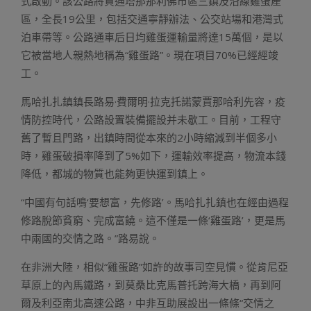
式啟動。該公路將貫通塔那那利佛市區三鎮及沿線雞蛋產
區，全長19公里，包括交通寧靜辦法、公交站場和港灣式
泊車帶等。公路通車后日均雞蛋運輸量將達15萬個，是以
它被當地人親熱地稱為“雞蛋路”。現在項目70%已經經竣
工。
馬哈扎扎鎮鎮長路易·費爾明·拉克托諾蒙賈那哈利先容，疫
情防控時代，公路設置裝備擺設并未歇工。目前，工程守
舊了暫且門路，出鎮時間從本來的2小時縮減到半個多小
時，雞蛋破損率降到了5%如下，運輸效率提高，物流本錢
降低，都城的物質也能夠更快運到鎮上。
“中國有句話鳴‘要想富，先修路’。馬哈扎扎鎮也在經由過程
修路脫節貧窮、完成富饒。這不僅是一條‘雞蛋路’，更是馬
中兩國的交情之路。”路易說。
在非洲大陸，相似“雞蛋路”如許的故事司空見慣。從肯尼亞
草原上的內馬鐵路，到莫桑比克馬普托跨海大橋，再到阿
爾及利亞南北高速公路，中非互助展設出一條條“交情之