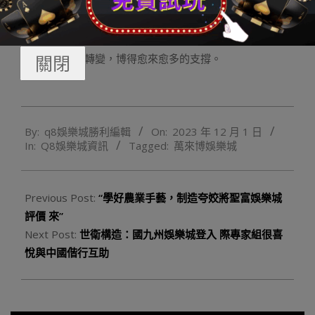
大批數據以及究竟證實，中非互助成果在非洲大陸望得
見、摸得著、接地氣，改良當地平易近生，為非洲生長帶
關閉
來實其實在的轉變，博得愈來愈多的支撐。
2023-
By:
q8娛樂城勝利編輯
On:
2023 年 12 月 1 日
12-
In:
Q8娛樂城資訊
Tagged:
萬來博娛樂城
01
Previous Post:
“學好農業手藝，制造夸姣將聖富娛樂城
評價 來”
Next Post:
世衛構造：國九州娛樂城登入 際專家組很喜
悅與中國偕行互助