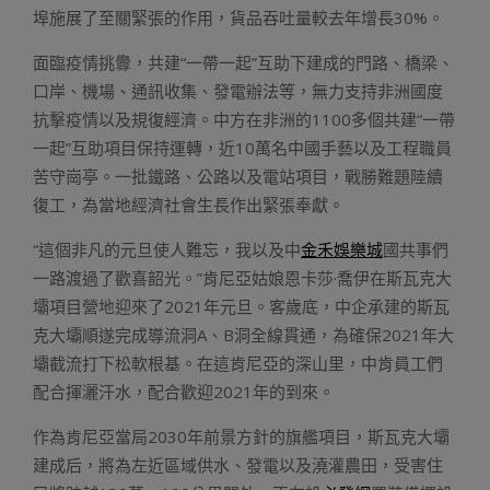
埠施展了至關緊張的作用，貨品吞吐量較去年增長30%。
面臨疫情挑釁，共建“一帶一起”互助下建成的門路、橋梁、
口岸、機場、通訊收集、發電辦法等，無力支持非洲國度
抗擊疫情以及規復經濟。中方在非洲的1100多個共建“一帶
一起”互助項目保持運轉，近10萬名中國手藝以及工程職員
苦守崗亭。一批鐵路、公路以及電站項目，戰勝難題陸續
復工，為當地經濟社會生長作出緊張奉獻。
“這個非凡的元旦使人難忘，我以及中
金禾娛樂城
國共事們
一路渡過了歡喜韶光。”肯尼亞姑娘恩卡莎·喬伊在斯瓦克大
壩項目營地迎來了2021年元旦。客歲底，中企承建的斯瓦
克大壩順遂完成導流洞A、B洞全線貫通，為確保2021年大
壩截流打下松軟根基。在這肯尼亞的深山里，中肯員工們
配合揮灑汗水，配合歡迎2021年的到來。
作為肯尼亞當局2030年前景方針的旗艦項目，斯瓦克大壩
建成后，將為左近區域供水、發電以及澆灌農田，受害住