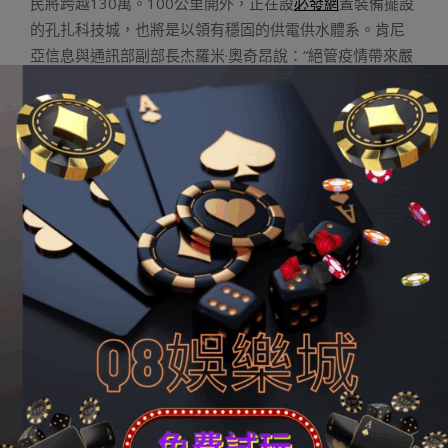
民將跨越130萬。100公里開外，正在設
必發網
置裝備擺設
的孔扎科技城，也將是以領有穩固的供電供水體系。肯尼
亞信息與通訊部副部長杰羅米·奧奇昂說：“絕管疫情帶來嚴
肅挑釁，但項目多方親近協作、聯合同心專心，確保了工
程進度。大壩設置裝備擺設順遂推動，對周邊和孔扎科技
城的將來生長至關緊張。”
津巴布韋中非經濟文明交流研究中央研究員唐納德·魯沙布
瓦透露表現，跟著疫情防控獲得進鋪，不少非中互助項目
復工復產。
“后疫情
金大發娛樂城
期間，非中經貿互助勢必加倍深切，
完成雙贏
太子娛樂城
。”蘇丹雙尼羅大學政治學傳授哈桑·紹
里認為，中國對非洲國度抗擊疫情的支撐不僅體目前物質
贊助、履歷分享等方面，更著眼于非洲國度可繼續生長，
在經濟平易近生范疇的互助勢必推進后疫情期間的非中瓜
葛再上新臺階。
生長對接，中非互助擁抱新機會