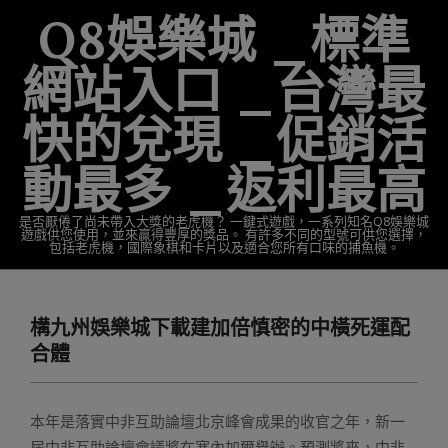
Skip
Q8娛樂城 _標準
to
content
網站入口 _台灣最
快的兌現 _促銷活
動最多 _返利最高
是否厭倦了尚未帶入大獎的老虎機？ 一鍵式遊戲，一系列知名Q8娛樂城
遊戲供您使用，並來贏得豐厚的獎品。 有許多不同的型號可供您選擇，
包括老虎機，國際象棋和卡片以及適合您所有口味的捕魚機。
Primary
Navigation
構九州娛樂城下載建加倍慎密的中橫死運配
Menu
合體
本年是落實中非互助論壇北京峰會成果的收官之年，新一
屆中非互助論壇會議將在塞內加爾舉辦。預測將來，中非