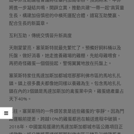
將進一步凝結共鳴，開辟立異，推動共建“一帶一起”高質量
生長，構建加倍慎密的中橫死運配合體，譜寫互助雙贏、
配合生長的新篇章。
互利互助，傳統交情晉升新高度
天剛蒙蒙亮，塞萊斯特就最先繁忙了。預備好飼料桶以及
托盤，做好消毒，她走進養雞場的雞棚，先給母雞喂食，
再把奇怪雞蛋一個個撿起，警惕翼翼地放在托盤上。
塞萊斯特家住馬達加斯加都城塔那那利佛市區的馬哈扎扎
鎮。鎮上很多農夫都像她同樣以養雞為生。包含馬哈扎扎
鎮在內的3個鎮是馬達加斯加的禽蛋業中央，雞蛋總產量占
天下40%。
已往，塞萊斯特的一件煩苦衷是這些雞蛋的“寧靜”。因為門
路運輸前提差，跨越10%的雞蛋都邑在輸送進程中破損。
2018年，中國當局援建的馬達加斯加都城市區公路項目正