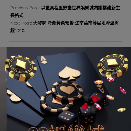
Previous Post:
以更高程度野蠻世界娛樂城凋謝構建新生
長格式
Next Post:
大發網 冷潮黃色預警 江南華南等局地降溫將
超12℃
Q8娛樂城註冊點擊下方