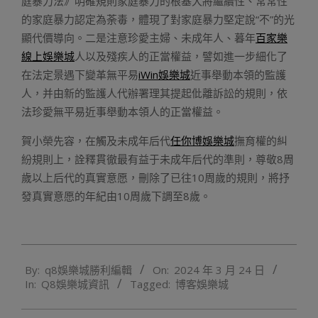
庭暴力法》明確規則家庭暴力的根基大將繼續性、常常性
的家庭暴力認定為荼毒，體現了對家庭暴力堅定說“不”的光
顯代價導向。二是注意珍愛主婦、未成年人、暮年
百家樂
線上娛樂城
人以及殘疾人的正當權益，譬如進一步細化了
在法定景遇下變革無平易
iWin娛樂城
近事舉動本領的監護
人，并由新的監護人代辦署理其提起仳離訴訟的規則，依
法珍愛無平易近事舉動本領人的正當權益。
賀小榮先容，在觸及未成年后代
任你博娛樂城
撫育權的糾
紛規則上，詮釋貫徹最有益于未成年后代的準則，尊敬8周
歲以上后代的真實意愿，刪除了已往10周歲的規則，將抒
發真實意愿的年紀由10周歲下調至8歲。
2024-
By:
q8娛樂城勝利編輯
On:
2024 年 3 月 24 日
03-
In:
Q8娛樂城資訊
Tagged:
博客娛樂城
24