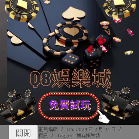
本年是中國共產黨成立100周年。站在新的汗青出發點
上，人人透露表現，在以習近平同道為焦點的黨中心頑強
向導下，天下各族人平易近聯合同心專心，肯定可以或許
克服種種艱苦險阻，制造加倍璀璨的絢爛。
新疆莎車縣塔尕爾其鎮庫吾其村落第一布告 古力努·阿
不都暖扎克：
新的一年，咱們將切記習近平總布告的囑
托，完成鞏固拓鋪脫貧攻堅成果同親村落振興有用銜接，
不讓一位群眾在周全小康路上失隊返貧，以精彩的事情問
題慶祝中國共產黨成立100周年。
2024-
By:
q8娛樂城勝利編輯
On:
2024 年 2 月 24 日
02-
關閉
In:
Q8娛樂城資訊
Tagged:
博弈娛樂城
24