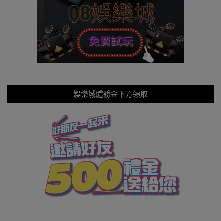
娛樂城體驗金下方領取