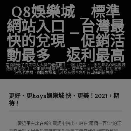
Skip
Q8娛樂城 _標準
to
content
網站入口 _台灣最
快的兌現 _促銷活
動最多 _返利最高
是否厭倦了尚未帶入大獎的老虎機？ 一鍵式遊戲，一系列知名Q8娛樂城
遊戲供您使用，並來贏得豐厚的獎品。 有許多不同的型號可供您選擇，
包括老虎機，國際象棋和卡片以及適合您所有口味的捕魚機。
Primary
Navigation
更好、更hoya娛樂城 快、更美！2021，期
Menu
待！
習近平主席在新年賀詞中指出，站在“兩個一百年”的汗
青交匯點，周全設置裝備擺設社會主義當代化國度新征程