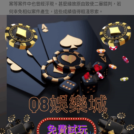
案等案件中也曾經浮現。甚麼緣故原由致使二審錯判，若
何幸免相似案件產生，這些成績值得粗淺思索。
（文丨特約談論員 李曙明）
2024-
By:
q8娛樂城勝利編輯
On:
2024 年 3 月 23 日
03-
In:
Q8娛樂城資訊
Tagged:
tha娛樂城
23
Previous Post:
最美中國色之七：中太子娛樂 華園林篇
Next Post:
光亮時評：讀懂反博客娛樂城 腐暖詞違后的
平易近心指向
Q8娛樂城註冊點擊下方