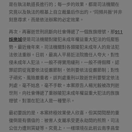
是在執法軌道長進行的；每一步的效果，都是司法機關在
究竟以及執法的根基上自立裁量后作出的。“同頻共振”并非
刻意尋求，而是依法辦案的必定效果。
再次，再審逝世刑訊斷向社會傳遞了一個旌旗燈號，那
911
娛樂城
便是司法機關對陵犯未成年權益重大犯法的低壓態
勢。最近幾年來，司法機關對各類陵犯未成年人的背法犯
法依法重辦。日前，最高人平易近法院擔任人夸大，對性
侵未成年人犯法，一般不得實用緩刑，一般不得假釋，認
罪認罰從寬要依法從嚴節制，弛刑要依法從嚴節制；對性
子頑劣、風險嚴重者，該判處重刑以致逝世刑要堅定依法
判處，毫不姑息，毫不手軟。本案原告人楊光毅被改判逝
世刑，向社會傳遞了重辦陵犯未成年權益重大犯法的旌旗
燈號，對潛在犯法人是一種警示。
最初要說的是，本案終極效果使人欣喜，但其間閱歷的重
復倒是有價值的：被害人支屬承受更永劫間的煎熬，司法
公信力遭到質疑等。究竟上，一樣環境在此前云南李昌奎