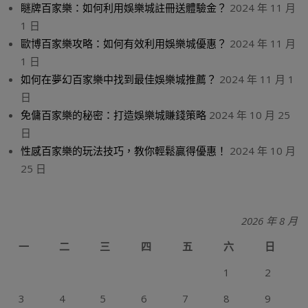
瞇牌百家樂：如何利用娛樂城註冊送體驗金？
2024 年 11 月
1 日
歐博百家樂攻略：如何有效利用娛樂城優惠？
2024 年 11 月
1 日
如何在夢幻百家樂中找到最佳娛樂城推薦？
2024 年 11 月 1
日
免傭百家樂的秘密：打造娛樂城賺錢策略
2024 年 10 月 25
日
性感百家樂的玩法技巧，教你輕鬆贏得優惠！
2024 年 10 月
25 日
2026 年 8 月
一
二
三
四
五
六
日
1
2
3
4
5
6
7
8
9