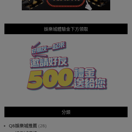
娛樂城體驗金下方領取
分類
Q8娛樂城推薦
(28)