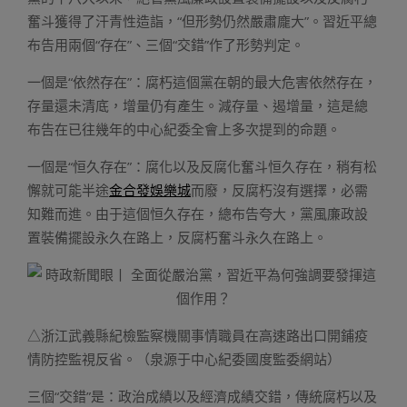
奮斗獲得了汗青性造詣，“但形勢仍然嚴肅龐大”。習近平總
布告用兩個“存在”、三個“交錯”作了形勢判定。
一個是“依然存在”：腐朽這個黨在朝的最大危害依然存在，
存量還未清底，增量仍有產生。減存量、遏增量，這是總
布告在已往幾年的中心紀委全會上多次提到的命題。
一個是“恒久存在”：腐化以及反腐化奮斗恒久存在，稍有松
懈就可能半途
金合發娛樂城
而廢，反腐朽沒有選擇，必需
知難而進。由于這個恒久存在，總布告夸大，黨風廉政設
置裝備擺設永久在路上，反腐朽奮斗永久在路上。
△浙江武義縣紀檢監察機關事情職員在高速路出口開鋪疫
情防控監視反省。（泉源于中心紀委國度監委網站）
三個“交錯”是：政治成績以及經濟成績交錯，傳統腐朽以及