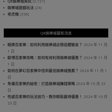
Q8娛樂城資訊
(3,727)
娛樂城遊戲玩法
(24)
老虎機
(356)
Q8娛樂城最新消息
瞇牌百家樂：如何利用娛樂城註冊送體驗金？
2024 年 11 月
1 日
歐博百家樂攻略：如何有效利用娛樂城優惠？
2024 年 11 月
1 日
如何在夢幻百家樂中找到最佳娛樂城推薦？
2024 年 11 月 1
日
免傭百家樂的秘密：打造娛樂城賺錢策略
2024 年 10 月 25
日
性感百家樂的玩法技巧，教你輕鬆贏得優惠！
2024 年 10 月
25 日