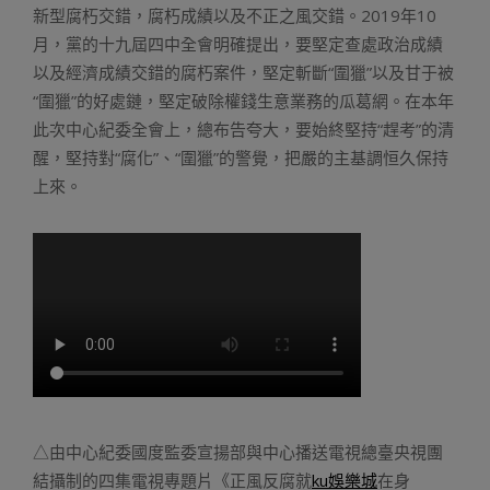
新型腐朽交錯，腐朽成績以及不正之風交錯。2019年10
月，黨的十九屆四中全會明確提出，要堅定查處政治成績
以及經濟成績交錯的腐朽案件，堅定斬斷“圍獵”以及甘于被
“圍獵”的好處鏈，堅定破除權錢生意業務的瓜葛網。在本年
此次中心紀委全會上，總布告夸大，要始終堅持“趕考”的清
醒，堅持對“腐化”、“圍獵”的警覺，把嚴的主基調恒久保持
上來。
△由中心紀委國度監委宣揚部與中心播送電視總臺央視團
結攝制的四集電視專題片《正風反腐就
ku娛樂城
在身