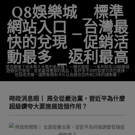
Skip
Q8娛樂城 _標準
to
content
網站入口 _台灣最
快的兌現 _促銷活
動最多 _返利最高
是否厭倦了尚未帶入大獎的老虎機？ 一鍵式遊戲，一系列知名Q8娛樂城
遊戲供您使用，並來贏得豐厚的獎品。 有許多不同的型號可供您選擇，
包括老虎機，國際象棋和卡片以及適合您所有口味的捕魚機。
Primary
Navigation
時政消息眼丨 周全從嚴治黨，習近平為什麼
Menu
超級鑽夸大要施展這個作用？