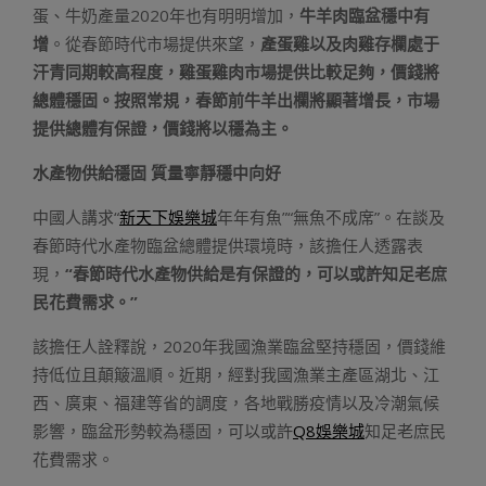
蛋、牛奶產量2020年也有明明增加，
牛羊肉臨盆穩中有
增
。從春節時代市場提供來望，
產蛋雞以及肉雞存欄處于
汗青同期較高程度，雞蛋雞肉市場提供比較足夠，價錢將
總體穩固。按照常規，春節前牛羊出欄將顯著增長，市場
提供總體有保證，價錢將以穩為主。
水產物供給穩固 質量寧靜穩中向好
中國人講求“
新天下娛樂城
年年有魚”“無魚不成席”。在談及
春節時代水產物臨盆總體提供環境時，該擔任人透露表
現，
“春節時代水產物供給是有保證的，可以或許知足老庶
民花費需求。”
該擔任人詮釋說，2020年我國漁業臨盆堅持穩固，價錢維
持低位且顛簸溫順。近期，經對我國漁業主產區湖北、江
西、廣東、福建等省的調度，各地戰勝疫情以及冷潮氣候
影響，臨盆形勢較為穩固，可以或許
Q8娛樂城
知足老庶民
花費需求。