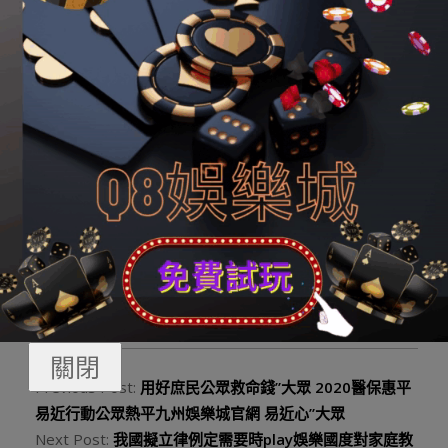
春節時代緊張農副產物提供，確保賡續檔、不脫銷。
義務編纂：趙睿
分外聲明：
本網刊登內容出于更直觀傳遞信息之目的。
該內容版權回原作者一切，并不代表本網贊成其概念以及
對其真
leo娛樂城
實性擔任。如該內容觸及任何第三方正當
權力，請實時與ts@hxnews.com接洽或者者請點擊右邊投
訴按鈕，咱們會實時反饋并處置終了。
2023-
By:
q8娛樂城勝利編輯
On:
2023 年 10 月 30 日
10-
In:
Q8娛樂城資訊
Tagged:
好贏娛樂城
30
關閉
Previous Post:
用好庶民公眾救命錢”大眾 2020醫保惠平
易近行動公眾熱平九州娛樂城官網 易近心”大眾
Next Post:
我國擬立律例定需要時play娛樂國度對家庭教