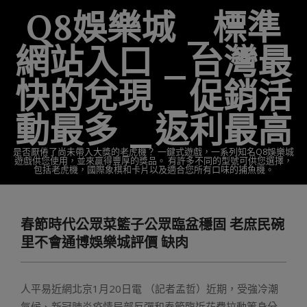
Skip
Q8娛樂城 _標準
to
content
網站入口 _台灣最
快的兌現 _促銷活
動最多 _返利最高
是否厭倦了尚未帶入大獎的老虎機？ 一鍵式遊戲，一系列知名Q8娛樂城
遊戲供您使用，並來贏得豐厚的獎品。 有許多不同的型號可供您選擇，
包括老虎機，國際象棋和卡片以及適合您所有口味的捕魚機。
Primary
Navigation
春節時代公眾菜籃子公眾臨盆穩固 老庶民碗
Menu
里不會通博娛樂城評價 缺肉
人平易近網北京1月20日電 （記者孟哲）近期，受強冷潮
氣候、新冠肺炎疫情局部反彈和春節臨近花費拉動等身分