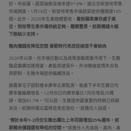
好，布局優，蔬菜抽檢及格率達97.6%。據北京新發地零售
市場調度，1月18日，新發地零售市場蔬菜提供種類達105
個。此外，2020年生果總體豐收，
當前蘋果庫存處于高
位，柑桔等生果市場供給足夠、種類豐厚，前期價錢大幅
下跌缺少支持。
豬肉價錢有降低空間 春節時代老庶民碗里不會缺肉
2020年以來，在市場拉動以及政策激勵兩重作用下，生豬
臨盆繼續加速規復，產能疾速晉升，非洲豬瘟疫情失去有
用節制，生豬市場提供繼續改良。
據農業屯子部對樣本屠宰企業監測，客歲下半年生豬日均
屠宰量繼續增長，12月份日均屠宰量比7月份增長29萬
頭，增加61.7%。“可以說，生豬提供最重要的時期已經顛
末往，前期供需瓜葛將愈來愈寬松。”該擔任人說道。
“
預計本年1-2月份生豬出欄比上年同期增加25%擺布，前
期豬肉價錢還有降低的空間。”
該擔任人先容說，禽肉、禽