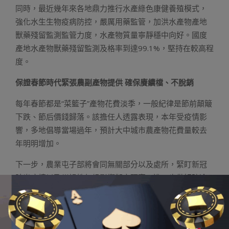
同時，最近幾年來各地鼎力推行水產綠色康健養殖模式，
強化水生生物疫病防控，嚴厲用藥監管，加洪水產物產地
獸藥殘留監測監管力度，水產物質量寧靜穩中向好。國度
產地水產物獸藥殘留監測及格率到達99.1%，堅持在較高程
度。
保證春節時代緊張農副產物提供 確保賡續檔、不脫銷
每年春節都是“菜籃子”產物花費淡季，一般紀律是節前顛簸
下跌、節后價錢歸落。該擔任人透露表現，本年受疫情影
響，多地倡導當場過年，預計大中城市農產物花費量較去
年明明增加。
下一步，農業屯子部將會同無關部分以及處所，緊盯新冠
肺炎疫情以及災禍性氣候影響擬定預案，進一步做好防冷
防災預備，切實抓好“菜籃子”產物臨盆，強化產銷銜接，實
時疏浚運輸物流堵點，嚴厲落實“菜籃子”市長擔任制，增強
臨盆監測，親近存眷市場靜態，當令做好貯備調節，保證