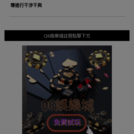
導進行干涉干與
Q8娛樂城註冊點擊下方