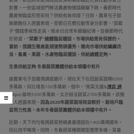
影響，一些區域部門鮮活農產物價錢顛簸下跌。春節時代
農產物臨盆形勢若何？供給有無保證？日前，農業屯子部
無關擔任人透露表現，受節日花費拉動等身分影響，“菜籃
子”價錢季候性走高，根本切合常年顛簸紀律。從春節時代
形勢望，
“菜籃子”總體臨盆穩固，市場供給是有保證的。
當前，我國生豬產能規復勢頭優秀，豬肉市場供給繼續改
良，畜禽、果蔬、水產物臨盆穩固、供給總體足夠。
生果供給足夠 冬春蔬菜團體供給本領穩中有升
據農業屯子部農情調度顯示，現在天下在田蔬菜面積8500
多萬畝，同比增長100多萬畝。個中，“南菜北運&
博弈 通
rdquo;基地3200多萬畝，北方辦法蔬菜2700多萬畝。該擔
任人透露表現，
因為2020年蔬菜栽培效益較好，栽培戶臨
盆努力性高，本年冬春蔬菜團體供給本領穩中有升。
近期，天下均勻每周蔬菜勞績產量穩固在1400萬噸擺布，
同比持平略增。同時，冬春蔬菜種類類型豐厚多樣，質量